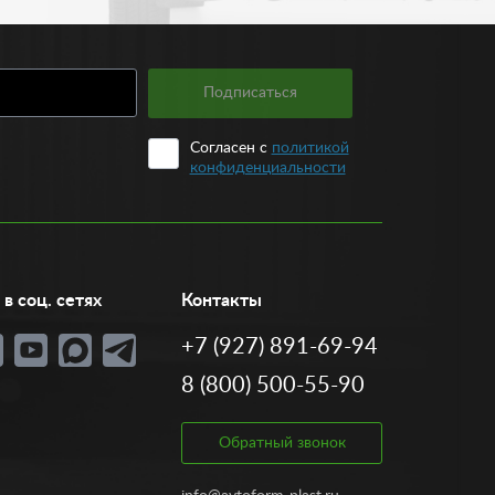
жных трат за превышение скорости, а также
как и видеорегистраторов представлено большое
Подписаться
Согласен с
политикой
оляет воспроизвести текущие параметры движения
конфиденциальности
ы всегда будете в курсе расхода топлива и
температурой.
емя суток и плохую погоду. Позволяют измерить
емонте бампера.
в соц. сетях
Контакты
 Специалисты интернет-магазина Avtoform-plast.ru
+7 (927) 891-69-94
8 (800) 500-55-90
Обратный звонок
ники представлен в нашем интернет-магазине.