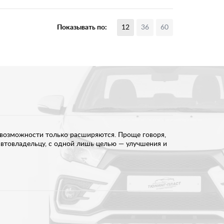
Показывать по:
12
36
60
 возможности только расширяются. Проще говоря,
автовладельцу, с одной лишь целью — улучшения и
ии информации, происходящей на дороге и передачи
ван от аварий, даже, если вы опытный водитель.