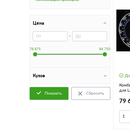
Цена
-
78 875
84 750
Кузов
До
Комби
для L
Показать
Сбросить
79 