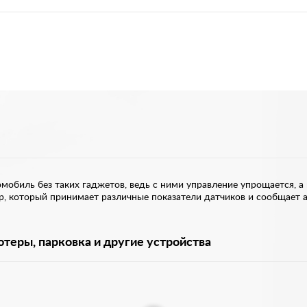
мобиль без таких гаджетов, ведь с ними управление упрощается, а
р, который принимает различные показатели датчиков и сообщает 
теры, парковка и другие устройства
бого автомобиля. Так, видеорегистраторы необходимы для фиксац
зникновении ДТП и спорных ситуаций на дороге. Никто не застрахо