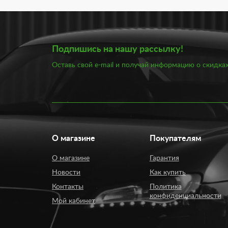
Поэтому очень важно позаботиться о такой составл
Другое важное устройство — радар-детектор или ан
неплохая возможность в очередной раз вспомнить 
разнообразие — главное определиться с правильны
Подпишись на нашу рассылку!
Оставь свой e-mail и получай информацию о скидках
Достаточно полную информацию о состоянии вашег
авто, а также работы двигателя. Важнейшим парамет
сможете его корректировать. Некоторые бортовые 
Грамотно сориентироваться в условиях парковки по
расстояние до ближайшего препятствия, а значит п
О магазине
Покупателям
Все эти разновидности автоэлектроники по-своему 
помогут вам грамотно выбрать то или иное устройс
О магазине
Гарантия
Новости
Как купить
Автоэлектроника в интернет магазине Av
Контакты
Политика
конфиденциальности
Мой кабинет
Широкий ассортимент видеорегистраторов, антирад
Каждое устройство отличается надежностью работ