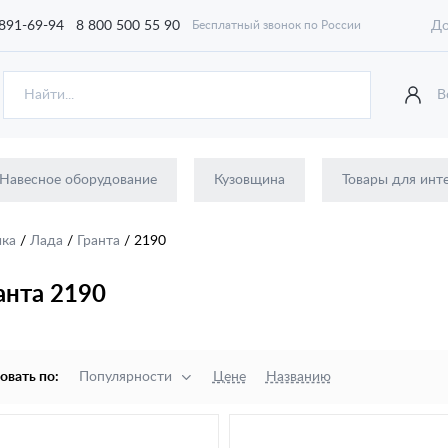
 891-69-94
8 800 500 55 90
До
Бесплатный звонок по России
В
Навесное оборудование
Кузовщина
Товары для инт
ика
/
Лада
/
Гранта
/
2190
анта 2190
овать по:
Популярности
Цене
Названию