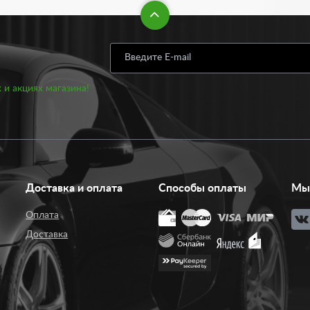
яющей как видеорегистратор.
тирадар. Отличный вариант обезопасить свое авто от лишних дене
о соблюдении правил дорожного движения. Сегодня антирадаров, 
м выбором.
 и акциях магазина!
о автомобиля предоставит бортовой компьютер. Этот прибор позв
ром является потребление топлива. Благодаря такому устройству в
компьютеры ко всему прочему позволяют наблюдать, например, за 
могут парктроники. Необходимое устройство особенно в темное вр
омогают избежать столкновения и как следствие — сэкономить на р
Доставка и оплата
Способы оплаты
Мы 
нужны и важны. Покупая их, нужно быть максимально внимательным.
тво.
Оплата
Доставка
toform-plast.ru
аров, парктроников для парковки и другой автомобильной электро
ы, высоким качеством и интересным современным дизайном.