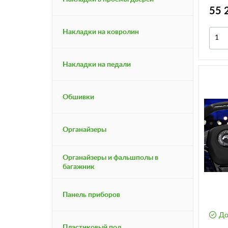
алька
55 
Largu
Накладки на ковролин
Накладки на педали
Обшивки
Органайзеры
Органайзеры и фальшполы в
багажник
Панель приборов
До
Пластиковый пол