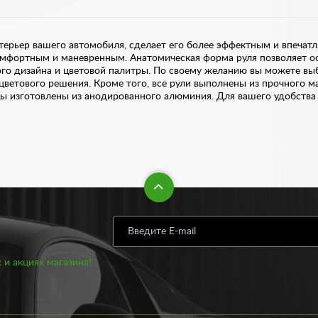
терьер вашего автомобиля, сделает его более эффектным и впечат
омфортным и маневренным. Анатомическая форма руля позволяет о
го дизайна и цветовой палитры. По своему желанию вы можете выбр
 цветового решения. Кроме того, все рули выполнены из прочного м
цы изготовлены из анодированного алюминия. Для вашего удобства
ене
т-магазине по демократичной цене. При этом, чтобы сделать заказ
 отправьте его нам. После чего с вами свяжется наш менеджер. Ус
ециалистам. Данные рули подходят для автомобилей отечественного
аким рулем вы будете увереннее чувствовать себя на дороге, особе
 рулем, ведь в нем есть все, что необходимо: анатомическая фор
 и акциях магазина!