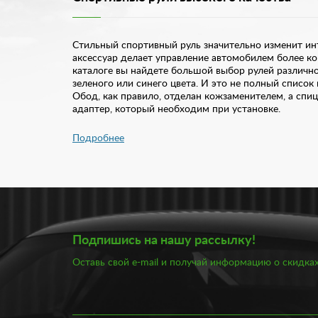
Стильный спортивный руль значительно изменит ин
аксессуар делает управление автомобилем более к
каталоге вы найдете большой выбор рулей различно
зеленого или синего цвета. И это не полный список
Обод, как правило, отделан кожзаменителем, а спи
адаптер, который необходим при установке.
Подробнее
Купить спортивный руль по доступной ц
Купить спортивный руль вы можете в нашем интерне
Просто положите товар в корзину, оформите заказ и
самостоятельно, так и обратиться за помощью к сп
индивидуальный стиль, непохожий на собратьев. С т
Подпишись на нашу рассылку!
Вы можете смело маневрировать с любым спортивным
Оставь свой e-mail и получай информацию о скидках