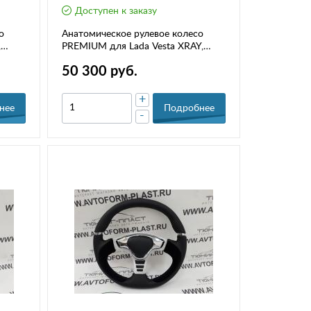
Доступен к заказу
о
Анатомическое рулевое колесо
,
PREMIUM для Lada Vesta XRAY,
Largus FL
50 300 руб.
+
нее
Подробнее
-