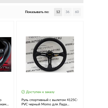
Показывать по:
12
36
60
Доступен к заказу
о
Руль спортивный с вылетом 4125С-
авками
PVC черный Momo для Лада