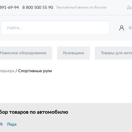
 891-69-94
8 800 500 55 90
До
Бесплатный звонок по России
В
Навесное оборудование
Кузовщина
Товары для инт
терьера
/
Спортивные рули
ор товаров по автомобилю
lt
Лада