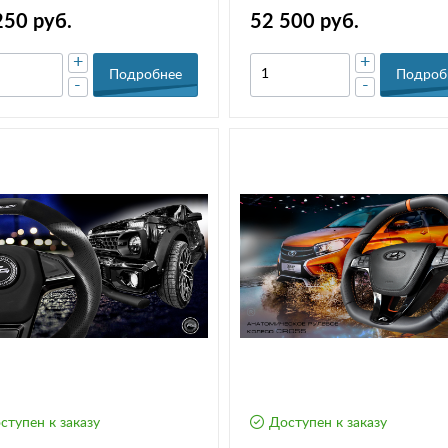
нтары для Lada Vesta, XRAY,
из алькантары для Lada Vesta,
250 руб.
52 500 руб.
s FL
XRAY, Largus FL
+
+
Подробнее
Подроб
-
-
ступен к заказу
Доступен к заказу