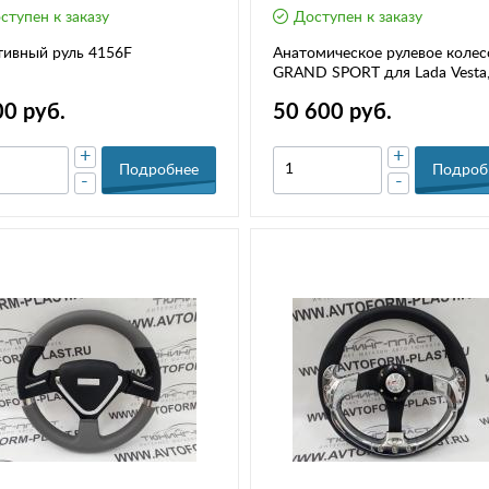
ступен к заказу
Доступен к заказу
тивный руль 4156F
Анатомическое рулевое колес
GRAND SPORT для Lada Vesta
XRAY, Largus FL
00 руб.
50 600 руб.
+
+
Подробнее
Подроб
-
-