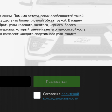
ляющим. Помимо эстетических особенностей такой
существить более плотный обхват рукой. В нашем
ать рули красного, желтого, черного, белого,
атериала, который увеличивает его износостойкость.
 в комплект каждого спортивного руля входит
, вам не нужно даже выходить из дома или офиса.
тановить спортивный руль вы можете как
 производства. Создайте в салоне своего авто
нно на крутых поворотах и во время быстрой езды.
Подписаться
ма, качественный материал и оригинальный дизайн.
Согласен с
политикой
конфиденциальности