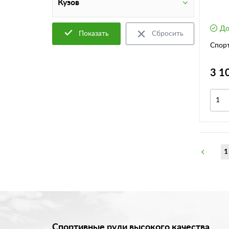
Кузов
До
Показать
Сбросить
Спорт
3 1
1
Спортивные рули высокого качества