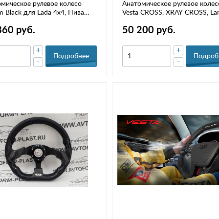
мическое рулевое колесо
Анатомическое рулевое колес
m Black для Lada 4x4, Нива
Vesta CROSS, XRAY CROSS, La
нда
FL CROSS
860 руб.
50 200 руб.
+
+
Подробнее
Подроб
-
-