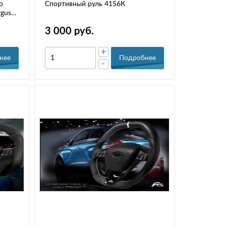
о
Спортивный руль 4156К
rgus
3 000 руб.
+
нее
Подробнее
-