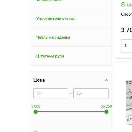
До
Спор
Уплотнители стекол
3 7
Чехлы на сиденья
Штатные рули
Цена
-
3 000
55 250