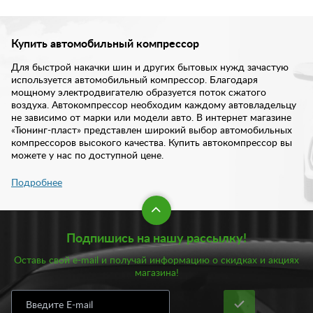
Купить автомобильный компрессор
Для быстрой накачки шин и других бытовых нужд зачастую
используется автомобильный компрессор. Благодаря
мощному электродвигателю образуется поток сжатого
воздуха. Автокомпрессор необходим каждому автовладельцу
не зависимо от марки или модели авто. В интернет магазине
«Тюнинг-пласт» представлен широкий выбор автомобильных
компрессоров высокого качества. Купить автокомпрессор вы
можете у нас по доступной цене.
Подробнее
Автомобильные компрессоры, как правило, используются для
накачки шин. На дороге может внезапно возникнуть
непредвиденная ситуация. Колесо может неожиданно
спуститься, а компрессор позволит получить необходимое
Подпишись на нашу рассылку!
давление воздуха. При этом вам совершенно не нужно искать
дополнительный источник питания. Компрессоры для шин
Оставь свой e-mail и получай информацию о скидках и акциях
подключаются к бортовой сети машины. Достаточно
магазина!
подключить агрегат к аккумулятору или прикуривателю.
Кроме того, автомобильный компрессор поможет даже в том
случае, если произошел прокол шины. Установив необходимое