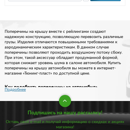
Поперечины на крышу вместе с рейлингами создают
надежную конструкцию, позволяющую перевозить различные
грузы. Изделия отличаются повышенными требованиями к
аэродинамическим характеристикам. В данном случае
поперечины позволяют проходить воздушному потоку сбоку.
При этом, такой аксессуар обладает продуманной формой,
которая снижает уровень шума в салоне автомобиля. Купить
поперечины на крышу автомобиля вы можете в интернет-
магазине «Тюнинг-пласт» по доступной цене.
Как подобрать поперечины на автомобиль
Подробнее
Первое, на что следует обратить внимание перед тем как
купить поперечины – это материал. Традиционно их
изготовляют из алюминия, ПВХ и стали с полимерным
Подпишись на нашу рассылку!
покрытием. Высокой стойкостью к коррозии обладают
поперечины, изготовленные из сплавов алюминия. Изделие
Оставь свой e-mail и получай информацию о скидках и акциях
представляет собой трубу с держателями и заглушками.
магазина!
Крепится на крышу автомобиля. В свою очередь, заглушки