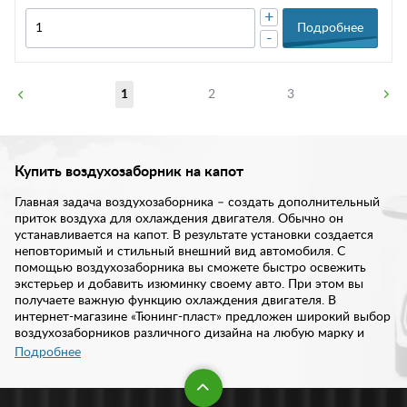
+
Подробнее
-
1
2
3
Купить воздухозаборник на капот
Главная задача воздухозаборника – создать дополнительный
приток воздуха для охлаждения двигателя. Обычно он
устанавливается на капот. В результате установки создается
неповторимый и стильный внешний вид автомобиля. С
помощью воздухозаборника вы сможете быстро освежить
экстерьер и добавить изюминку своему авто. При этом вы
получаете важную функцию охлаждения двигателя. В
интернет-магазине «Тюнинг-пласт» предложен широкий выбор
воздухозаборников различного дизайна на любую марку и
модель автомобиля. Купить воздухозаборник на капот вы
Подробнее
можете у нас по доступной цене.