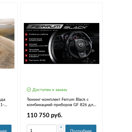
Доступен к заказу
Доступе
ада
Тюнинг-комплект Ferrum Black с
Расширите
21-
комбинацией приборов GF 826 для
для Лада 
Lada 4x4, Niva Legend
URBAN
110 750 руб.
10 400
+
нее
Подробнее