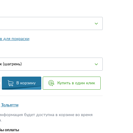
в для покраски
к (шагрень)
В корзину
Купить в один клик
Тольятти
информация будет доступна в корзине во время
.
бы оплаты