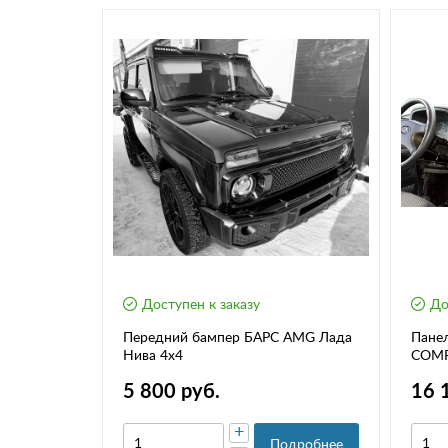
Доступен к заказу
До
" для Лада
Передний бампер БАРС AMG Лада
Пане
Нива 4х4
COMFO
Щ212
5 800 руб.
16 
+
дробнее
Подробнее