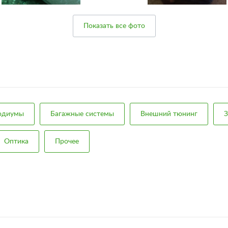
Показать все фото
подиумы
Багажные системы
Внешний тюнинг
З
Оптика
Прочее