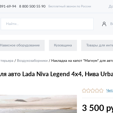
 891-69-94
8 800 500 55 90
До
Бесплатный звонок по России
В
Навесное оборудование
Кузовщина
Товары для инт
стерьера
/
Воздухозаборники
/
Накладка на капот "Магнум" для авто
я авто Lada Niva Legend 4x4, Нива Urb
Чит
3 500 р