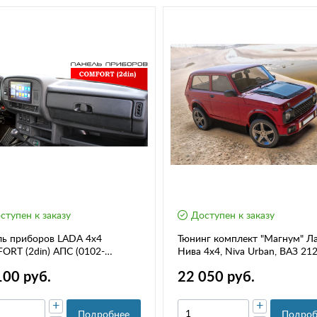
ступен к заказу
Доступен к заказу
ль приборов LADA 4x4
Тюнинг комплект "Магнум" Л
RT (2din) АПС (0102-
Нива 4х4, Niva Urban, ВАЗ 21
13)
2131
100 руб.
22 050 руб.
+
+
Подробнее
Подроб