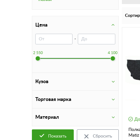
Сортир
Цена
-
2 550
4 100
Кузов
Торговая марка
Материал
До
Полка
Matiz
Показать
Сбросить