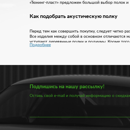
«Тюнинг-пласт» предложен большой выбор полок и п
Как подобрать акустическую полку
Перед тем как совершить покупку, следует четко ра
Все изделия между собой в основном отличаются ма
уступают деревянные полки и подиумы. Кроме того,
Подробнее
ухаживать за деревом должным образом. Также дер
Более бюджетным вариантом считается фанера и ДС
дребезжания. Пластик является отличной альтернат
в уходе. Однако в процессе эксплуатации могут поя
Что касается обивки акустических подиумов и полок
Подпишись на нашу рассылку!
вариант будет стоить дороже всего, но и прослужи
Оставь свой e-mail и получай информацию о скидках
Купить акустические подиумы и полки вы можете в
надежностью. С установкой таких аксессуаров, вы 
Качественное улучшение звучания любимой м
Улучшение внешних особенностей салона;