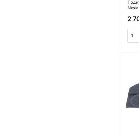
Поди
Nexia
2 7