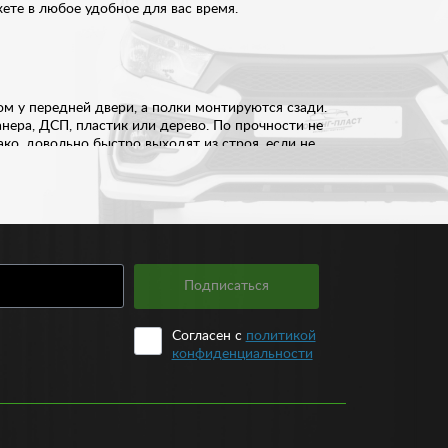
ете в любое удобное для вас время.
ом у передней двери, а полки монтируются сзади.
нера, ДСП, пластик или дерево. По прочности не
ко, довольно быстро выходят из строя, если не
е возможно появление лишних звуков и
равляется со своими задачами, а с другой – прост
Подписаться
 используется винил и натуральная кожа. Последний
лу зависит исключительно от вашего бюджета.
Согласен с
политикой
умано до мелочей, отличается высоким качеством и
конфиденциальности