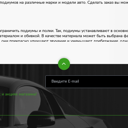
одиумов на различные марки и модели авто. Сделать заказ вы мож
зграничить подиумы и полки. Так, подиумы устанавливают в основн
териалом и обивкой. В качестве материала может быть выбрана фа
 они прекрасно улучшают звучание и уменьшают дребезжание, одна
евянные изделия стоят на порядок дороже.
П. Они хорошо удерживают колонки, но не так прочны. В том числ
ивой всем остальным материалам. С одной стороны, он прекрасно сп
виться неприятные звуки и дребезжание.
, то здесь чаще всего используется кожзаменитель. Также зачастую
т он дольше других. Выбор модели акустических полок по материа
 и акциях магазина!
 нашем интернет-магазине по доступной цене. Каждое изделие прод
получите несколько преимуществ:
узыки;