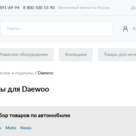
 891-69-94
8 800 500 55 90
До
Бесплатный звонок по России
В
Навесное оборудование
Кузовщина
Товары для инт
 полки и подиумы
/
Daewoo
мы для Daewoo
ор товаров по автомобилю
o
Matiz
Nexia