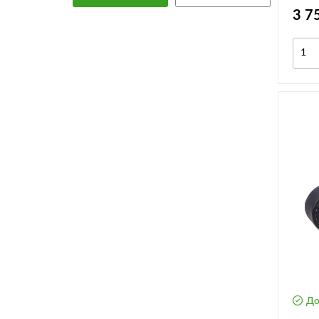
3 7
До