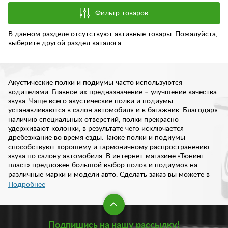
Фильтр товаров
В данном разделе отсутствуют активные товары. Пожалуйста,
выберите другой раздел каталога.
Акустические полки и подиумы часто используются
водителями. Главное их предназначение – улучшение качества
звука. Чаще всего акустические полки и подиумы
устанавливаются в салон автомобиля и в багажник. Благодаря
наличию специальных отверстий, полки прекрасно
удерживают колонки, в результате чего исключается
дребезжание во время езды. Также полки и подиумы
способствуют хорошему и гармоничному распространению
звука по салону автомобиля. В интернет-магазине «Тюнинг-
пласт» предложен большой выбор полок и подиумов на
различные марки и модели авто. Сделать заказ вы можете в
любое удобное для вас время.
Подробнее
Как подобрать акустическую полку
Подпишись на нашу рассылку!
Перед тем как совершить покупку, следует четко разграничить