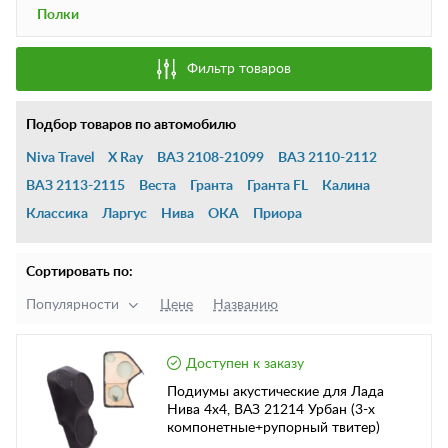
Полки
Фильтр товаров
Подбор товаров по автомобилю
Niva Travel
X Ray
ВАЗ 2108-21099
ВАЗ 2110-2112
ВАЗ 2113-2115
Веста
Гранта
Гранта FL
Калина
Классика
Ларгус
Нива
ОКА
Приора
Сортировать по:
Популярности
Цене
Названию
Доступен к заказу
Подиумы акустические для Лада
Нива 4х4, ВАЗ 21214 Урбан (3-х
компонетные+рупорный твитер)