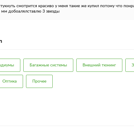
кнуть смотрится красиво у меня такие же купил потому что понра
0 мм добоалялставлю 3 звезды
n
подиумы
Багажные системы
Внешний тюнинг
З
Оптика
Прочее