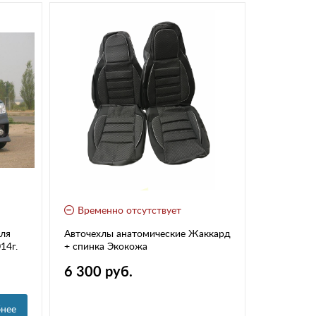
Временно отсутствует
Времен
ля
Авточехлы анатомические Жаккард
Авточехлы
14г.
+ спинка Экокожа
6 300 руб.
6 500 р
нее