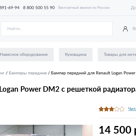
 891-69-94
8 800 500 55 90
До
Бесплатный звонок по России
В
Навесное оборудование
Кузовщина
Товары для инт
инг
/
Бамперы передние
/
Бампер передний для Renault Logan Powe
 Logan Power DM2 с решеткой радиатор
Чит
14 500 