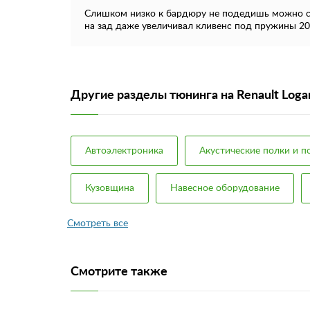
Слишком низко к бардюру не подедишь можно сту
на зад даже увеличивал кливенс под пружины 2
Другие разделы тюнинга на Renault Loga
Автоэлектроника
Акустические полки и 
Кузовщина
Навесное оборудование
Смотрите также