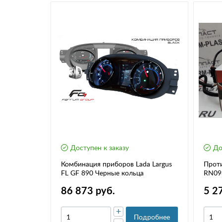
Доступен к заказу
До
 Wesem
Комбинация приборов Lada Largus
Прот
RAY, Лада
FL GF 890 Черные кольца
RN09
бан
86 873 руб.
5 2
+
дробнее
Подробнее