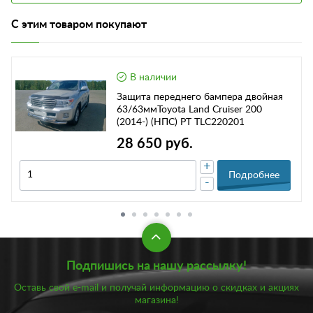
С этим товаром покупают
В наличии
Защита переднего бампера двойная
63/63ммToyota Land Cruiser 200
(2014-) (НПС) РТ TLC220201
28 650 руб.
+
Подробнее
-
Подпишись на нашу рассылку!
Оставь свой e-mail и получай информацию о скидках и акциях
магазина!