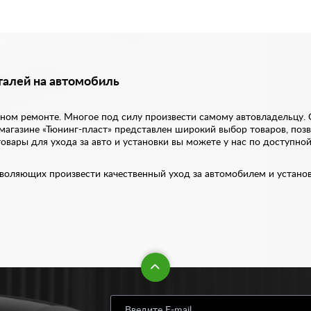
талей на автомобиль
ном ремонте. Многое под силу произвести самому автовладельцу.
т-магазине «Тюнинг-пласт» представлен широкий выбор товаров, по
овары для ухода за авто и установки вы можете у нас по доступной
зволяющих произвести качественный уход за автомобилем и устано
ни любого водителя. Так, автокомпрессоры позволяют за считанные
ол, демонтажа резьбовых соединений и защиты от коррозии. Авто