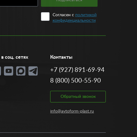
рументов для автомобиля различной комплектации.
 различных накладок на автомобиль представлен
Согласен с
политикой
конфиденциальности
варьируется от 1050 рублей, автопластилина – от
ое другое вы можете приобрести в нашем магазине в
 товаров по уходу за автомобилем.
в соц. сетях
Контакты
+7 (927) 891-69-94
8 (800) 500-55-90
Обратный звонок
info@avtoform-plast.ru