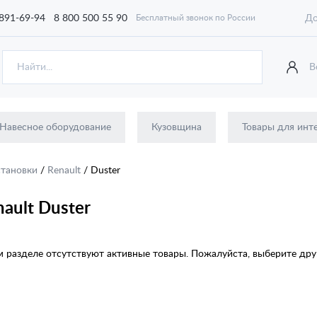
 891-69-94
8 800 500 55 90
До
Бесплатный звонок по России
В
Навесное оборудование
Кузовщина
Товары для инт
становки
/
Renault
/
Duster
ault Duster
 разделе отсутствуют активные товары. Пожалуйста, выберите друг