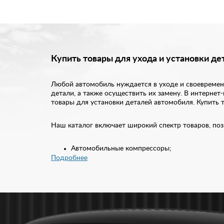
Купить товары для ухода и установки де
Любой автомобиль нуждается в уходе и своевремен
детали, а также осуществить их замену. В интерне
товары для установки деталей автомобиля. Купить т
Наш каталог включает широкий спектр товаров, по
Автомобильные компрессоры;
Автопластилин;
Подробнее
Аптечки;
Инструменты;
Салфетки;
Скотч, клей, герметик.
Каждая из этих деталей играет важную роль в жиз
используется для герметизации уплотнителей стек