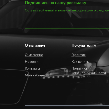
подкрутить детали или открутить деформированные
Подпишись на нашу рассылку!
Подобрать подходящий ящик с инструментами вам 
скотч, клей и герметик.
Оставь свой e-mail и получай информацию о скидках
Купить товары для ухода за автомобилем вы можете
70 рублей, аптечек – от 130 рублей, наборов инстр
любое удобное время. Если вы сомневаетесь в выбо
О магазине
Покупателям
О магазине
Гарантия
Новости
Как купить
Контакты
Политика
конфиденциальности
Мой кабинет