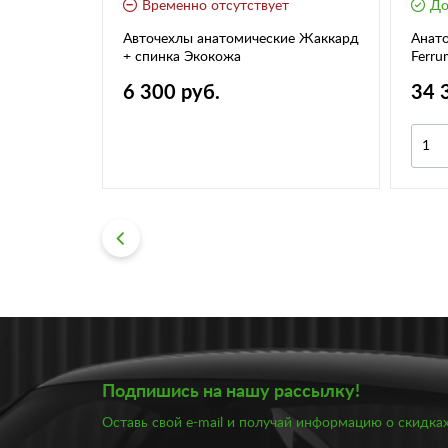
т
Временно отсутствует
До
оворота
Авточехлы анатомические Жаккард
Анато
)
+ спинка Экокожа
Ferru
Леге
6 300 руб.
34 
Подпишись на нашу рассылку!
Оставь свой e-mail и получай информацию о скидках