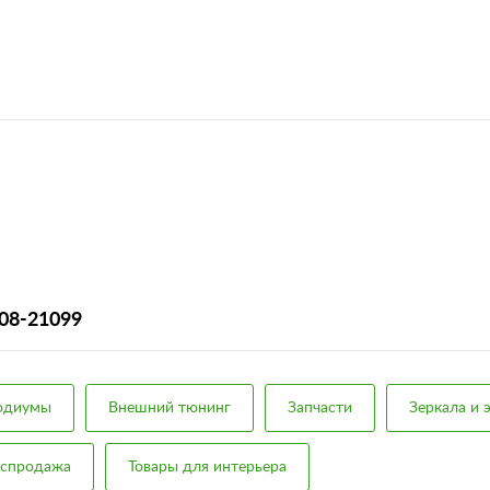
108-21099
подиумы
Внешний тюнинг
Запчасти
Зеркала и 
аспродажа
Товары для интерьера