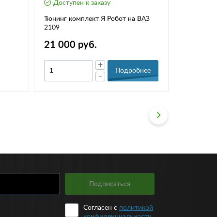
Доступен к заказу
Доступе
Тюнинг комплект Я Робот на ВАЗ
Зеркала В
2109
(эл.приво
(комплект
21 000 руб.
5 450 р
+
Подробнее
-
Подписаться
Согласен с
политикой
конфиденциальности