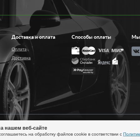
Доставка и оплата
Способы оплаты
Мы 
Оплата
Доставка
а нашем веб-сайте
нтернет-магазин тюнинга.
Продажа во все регионы
соглашаетесь на обработку файлов cookie в соответствии с
Политик