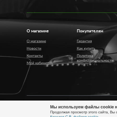
О магазине
Покупателям
О магазине
Гарантия
Новости
Как купить
Контакты
Политика
конфиденциальности
Мой кабинет
Мы используем файлы cookie н
© 2008 - 2026. ИП Киселев Сергей Вячеславович. И
Продолжая просмотр этого сайта, Вы 
России.
Киселев С.В. файлов cookie
.