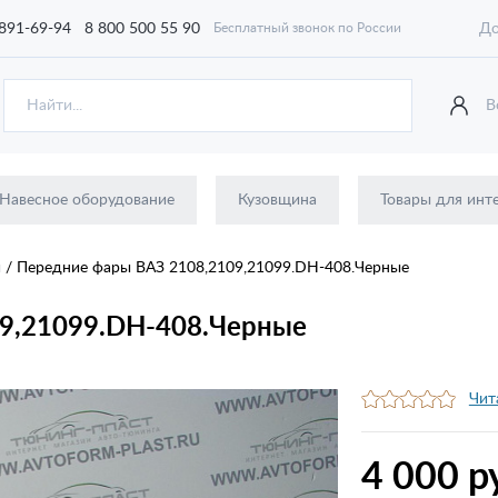
 891-69-94
8 800 500 55 90
До
Бесплатный звонок по России
В
Навесное оборудование
Кузовщина
Товары для инт
ы
/
Передние фары ВАЗ 2108,2109,21099.DH-408.Черные
9,21099.DH-408.Черные
Чит
4 000 р