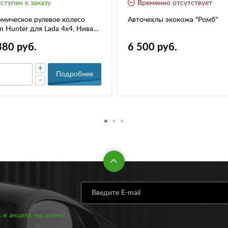
ступен к заказу
Временно отсутствует
мическое рулевое колесо
Авточехлы экокожа "Ромб"
m Hunter для Lada 4x4, Нива
нда
380 руб.
6 500 руб.
+
Подробнее
-
 и акциях магазина!