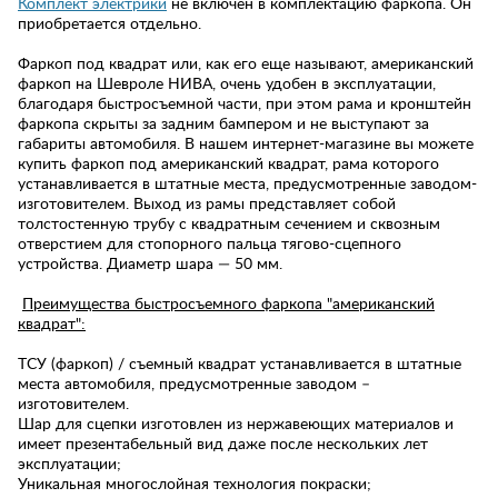
Комплект электрики
не включен в комплектацию фаркопа. Он
приобретается отдельно.
Фаркоп под квадрат или, как его еще называют, американский
фаркоп на Шевроле НИВА, очень удобен в эксплуатации,
благодаря быстросъемной части, при этом рама и кронштейн
фаркопа скрыты за задним бампером и не выступают за
габариты автомобиля. В нашем интернет-магазине вы можете
купить фаркоп под американский квадрат, рама которого
устанавливается в штатные места, предусмотренные заводом-
изготовителем. Выход из рамы представляет собой
толстостенную трубу с квадратным сечением и сквозным
отверстием для стопорного пальца тягово-сцепного
устройства. Диаметр шара — 50 мм.
Преимущества быстросъемного фаркопа "американский
квадрат":
ТСУ (фаркоп) / съемный квадрат устанавливается в штатные
места автомобиля, предусмотренные заводом –
изготовителем.
Шар для сцепки изготовлен из нержавеющих материалов и
имеет презентабельный вид даже после нескольких лет
эксплуатации;
Уникальная многослойная технология покраски;