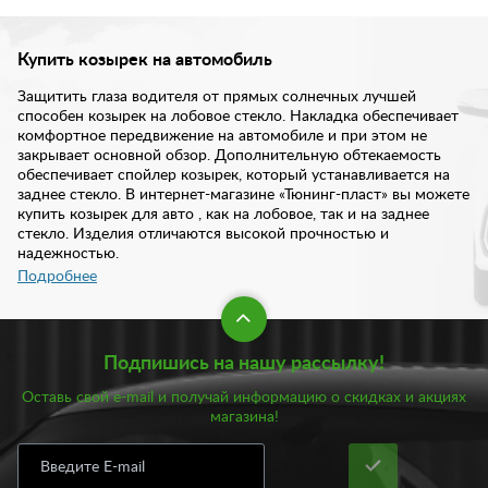
Купить козырек на автомобиль
Защитить глаза водителя от прямых солнечных лучшей
способен козырек на лобовое стекло. Накладка обеспечивает
комфортное передвижение на автомобиле и при этом не
закрывает основной обзор. Дополнительную обтекаемость
обеспечивает спойлер козырек, который устанавливается на
заднее стекло. В интернет-магазине «Тюнинг-пласт» вы можете
купить козырек для авто , как на лобовое, так и на заднее
стекло. Изделия отличаются высокой прочностью и
надежностью.
Подробнее
Козырек на заднее стекло обладает рядом преимуществ:
Снижает вероятность попадания в ДТП;
Подпишись на нашу рассылку!
Увеличивает комфорт во время езды в солнечную
погоду, не ослепляет водителя и пассажриров;
Оставь свой e-mail и получай информацию о скидках и акциях
Не мешает обзору.
магазина!
Установив козырек на лобовое стекло, вы также получаете
дополнительный элемент, преображающий привычную
внешность автомобиля. При этом, монтаж детали не отнимет