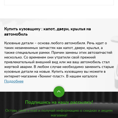
Купить кузовщину : капот, двери, крылья на
автомобиль
Кузовные детали – основа любого автомобиля. Речь идет о
таких незаменимых запчастях как капот, двери, крылья, а
также специальные рамки. Причин замены этих автозапчастей
несколько. Со временем они утратили свой прежний
привлекательный внешний вид или же ваш автомобиль стал
жертвой аварии. В любом случае необходимо заменить старые
кузовные детали на новые. Купить кузовщину вы можете в
интернет-магазине «Тюнинг-пласт». В нашем каталоге
предложен широкий спектр запчастей кузова на любую марку
Подробнее
и модель автомобиля.
Кузовные автозапчасти сегодня распространены довольно
Подпишись на нашу рассылку!
широко. Купить, например, дверь или капот на определенную
марку машины достаточно просто. И в нашем интернет-
Оставь свой e-mail и получай информацию о скидках и акциях
магазине мы постарались собрать максимально большой
магазина!
ассортимент автозапчастей под запросы своих клиентов. Это