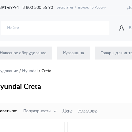
 891-69-94
8 800 500 55 90
До
Бесплатный звонок по России
В
Навесное оборудование
Кузовщина
Товары для инт
рудование
/
Hyundai
/
Creta
yundai Creta
овать по:
Популярности
Цене
Названию