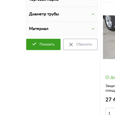
Диаметр трубы
Материал
Показать
Сбросить
До
Защит
площ
HYUN
27 
16-22