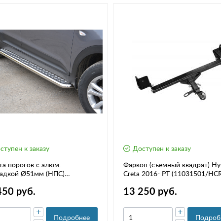
ступен к заказу
Доступен к заказу
а порогов с алюм.
Фаркоп (съемный квадрат) Hy
адкой Ø51мм (НПС)
Creta 2016- РТ (11031501/HC
DAI Creta 2016-2020 РТ HCR-
991122.00)
450 руб.
13 250 руб.
0336.00
+
+
Подробнее
Подроб