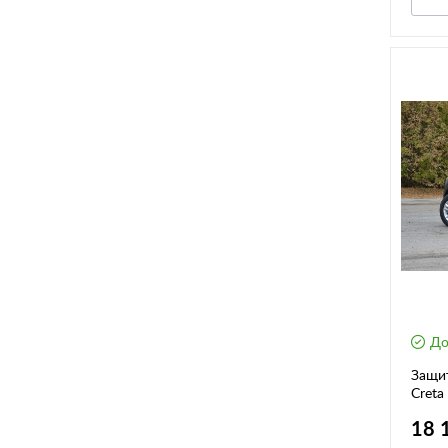
До
Защит
Creta
(2016
18 