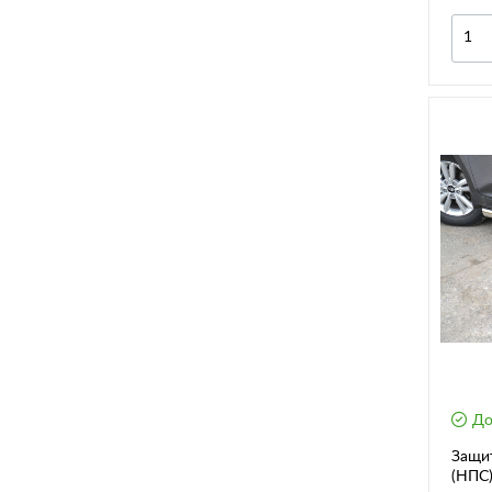
До
Защи
(НПС)