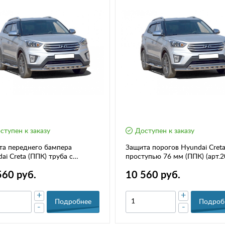
ступен к заказу
Доступен к заказу
а переднего бампера
Защита порогов Hyundai Creta
ai Creta (ППК) труба с
проступью 76 мм (ППК) (арт.2
ми 63.5 мм(2044К)
560 руб.
10 560 руб.
+
+
Подробнее
Подроб
-
-