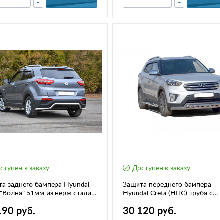
-
-
ступен к заказу
Доступен к заказу
а заднего бампера Hyundai
Защита переднего бампера
 "Волна" 51мм из нерж.стали
Hyundai Creta (НПС) труба с
-) HCR-16-220109.00
зубьями 63.5 мм (2044Н)
190 руб.
30 120 руб.