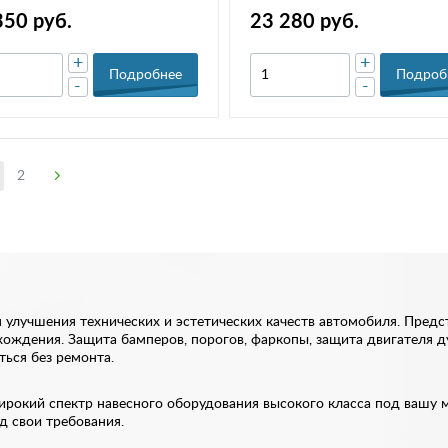
16-220307.00
(2045Н)
350 руб.
23 280 руб.
+
+
Подробнее
Подроб
-
-
2
улучшения технических и эстетических качеств автомобиля. Предст
ождения. Защита бамперов, порогов, фаркопы, защита двигателя ду
ься без ремонта.
ирокий спектр навесного оборудования высокого класса под вашу 
 свои требования.