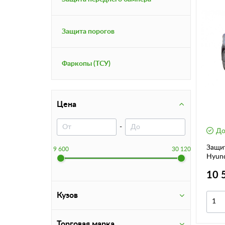
Защита порогов
Фаркопы (ТСУ)
Цена
-
До
Защит
9 600
30 120
Hyund
зубья
10 
Кузов
Торговая марка