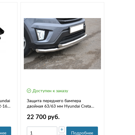
Доступен к заказу
undai
Защита переднего бампера
R-16-
двойная 63/63 мм Hyundai Creta
(НПС) (2016-) РТ HCR-16-220243.00
22 700 руб.
+
нее
Подробнее