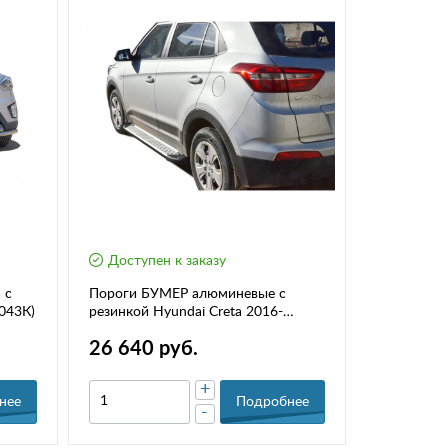
Доступен к заказу
 с
Пороги БУМЕР алюминевые с
043К)
резинкой Hyundai Creta 2016-
(2057)
26 640 руб.
+
нее
Подробнее
-