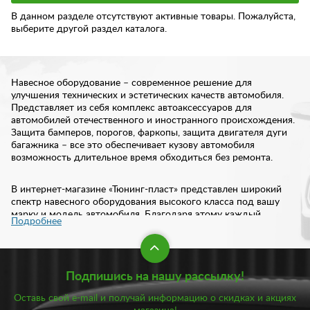
В данном разделе отсутствуют активные товары. Пожалуйста,
выберите другой раздел каталога.
Навесное оборудование – современное решение для
улучшения технических и эстетических качеств автомобиля.
Представляет из себя комплекс автоаксессуаров для
автомобилей отечественного и иностранного происхождения.
Защита бамперов, порогов, фаркопы, защита двигателя дуги
багажника – все это обеспечивает кузову автомобиля
возможность длительное время обходиться без ремонта.
В интернет-магазине «Тюнинг-пласт» представлен широкий
спектр навесного оборудования высокого класса под вашу
марку и модель автомобиля. Благодаря этому каждый
Подробнее
автовладелец сможет подобрать защиту под свои требования.
Защита бампера: виды и особенности
Подпишись на нашу рассылку!
Практически каждый автовладелец рано или поздно
задумывается об установке на свой автомобиль
Оставь свой e-mail и получай информацию о скидках и акциях
дополнительной защиты. И в первую очередь стоит