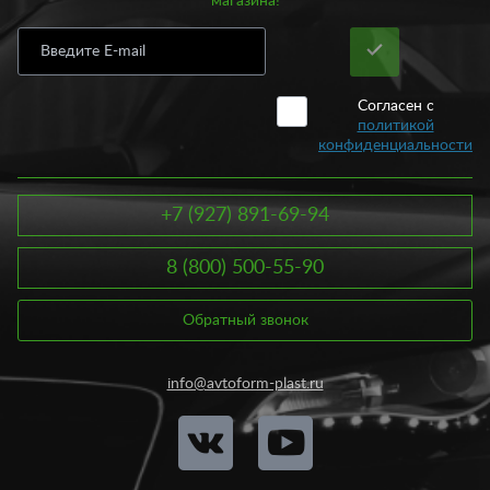
магазина!
присмотреться к защите переднего и заднего бампера. В
народе такая защита еще носить название кенгурин. Сегодня
купить кенгурятник не составляет проблемы. Главное условие
выбора – грамотно подобрать аксессуар под свой автомобиль.
Согласен с
Защита переднего бампера, как и заднего представлена в виде
политикой
металлической трубы. Устанавливаются такие трубы как на
конфиденциальности
переднюю, так и на заднюю часть автомобиля. Диаметр
кенгурина может быть различным: 40, 60, 80 и даже 101 мм.
По своему дизайну, защита переднего бампера обычно
+7 (927) 891-69-94
закрывает капот, фары и крылья, а защита заднего бампера
обычно закрывает сам бампер.
8 (800) 500-55-90
Устанавливая защиту на бамперы, вы получаете ряд
преимуществ, среди которых:
Обратный звонок
Укрепление наиболее травмоопасных частей кузова;
Обеспечение кузову более длительную эксплуатацию
info@avtoform-plast.ru
без ремонта;
Улучшение аэродинамических характеристик
автомобиля;
Улучшение эстетических особенностей авто.