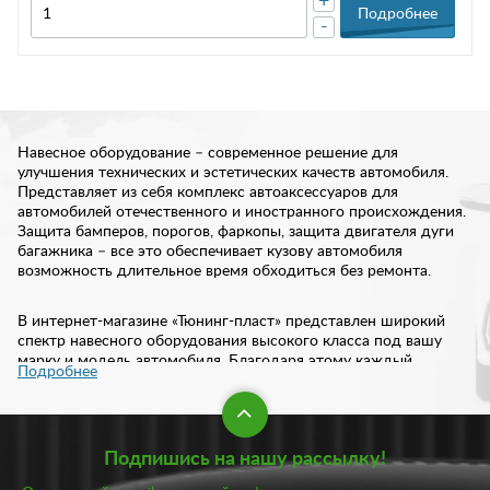
+
Подробнее
-
Навесное оборудование – современное решение для
улучшения технических и эстетических качеств автомобиля.
Представляет из себя комплекс автоаксессуаров для
автомобилей отечественного и иностранного происхождения.
Защита бамперов, порогов, фаркопы, защита двигателя дуги
багажника – все это обеспечивает кузову автомобиля
возможность длительное время обходиться без ремонта.
В интернет-магазине «Тюнинг-пласт» представлен широкий
спектр навесного оборудования высокого класса под вашу
марку и модель автомобиля. Благодаря этому каждый
Подробнее
автовладелец сможет подобрать защиту под свои требования.
Защита бампера: виды и особенности
Подпишись на нашу рассылку!
Практически каждый автовладелец рано или поздно
задумывается об установке на свой автомобиль