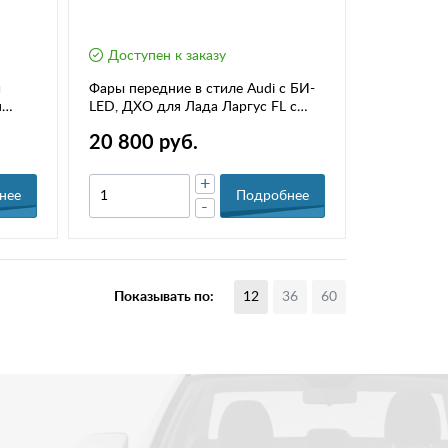
Доступен к заказу
и
Фары передние в стиле Audi с БИ-
я
LED, ДХО для Лада Ларгус FL с
2021 г.
20 800 руб.
+
нее
Подробнее
-
Показывать по:
12
36
60