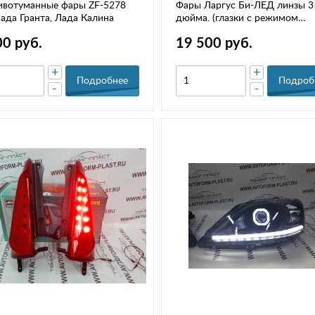
ивотуманные фары ZF-5278
Фары Ларгус Би-ЛЕД линзы 3
ада Гранта, Лада Калина
дюйма. (глазки с режимом
повторителя поворота)
00 руб.
19 500 руб.
+
+
Подробнее
Подроб
-
-