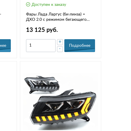
Доступен к заказу
-
Фары Лада Ларгус (би-линза) +
ДХО 2.0 с режимом бегающего
поворота
13 125 руб.
+
нее
Подробнее
-