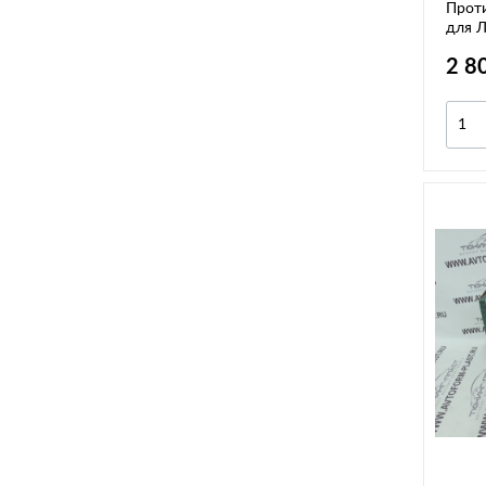
Прот
для Л
2 8