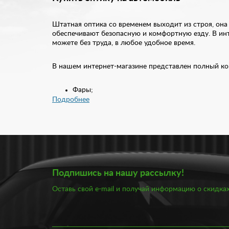
Штатная оптика со временем выходит из строя, она
обеспечивают безопасную и комфортную езду. В инт
можете без труда, в любое удобное время.
В нашем интернет-магазине представлен полный ко
Фары;
Противотуманные фары;
Подробнее
Дневные ходовые огни;
Задние огни;
Катафоты.
Вся оптика отличается высоким качеством и надежн
и отражателем за счет потока света обеспечивает ф
потока обеспечивается лампой и отражателем. Такж
защитой от внешних воздействий.
Подпишись на нашу рассылку!
Оставь свой e-mail и получай информацию о скидках
Вместе с тем, при выборе оптики в автомобиль важн
ксеноновые или светодиодные лампы. В нашем катал
подходящая как для отечественных, так и для зару
перечень оптики под конкретную марку и модель ав