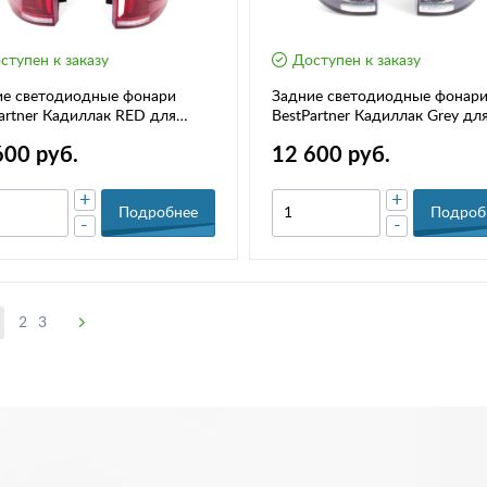
ступен к заказу
Доступен к заказу
ие светодиодные фонари
Задние светодиодные фонар
artner Кадиллак RED для
BestPartner Кадиллак Grey дл
Ларгус, Ларгус FL
Лада Ларгус, Ларгус FL
600 руб.
12 600 руб.
+
+
Подробнее
Подроб
-
-
2
3