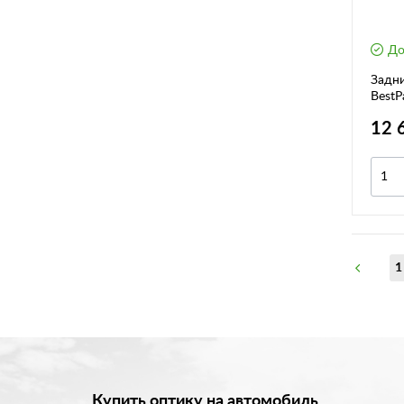
До
Задн
BestP
Лада 
12 
1
Купить оптику на автомобиль