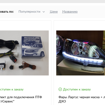
овать по:
Популярности
Цене
Названию
ступен к заказу
Доступен к заказу
лект для подключения ПТФ
Фары Ларгус черная маска + 
стСервис"
ДХО