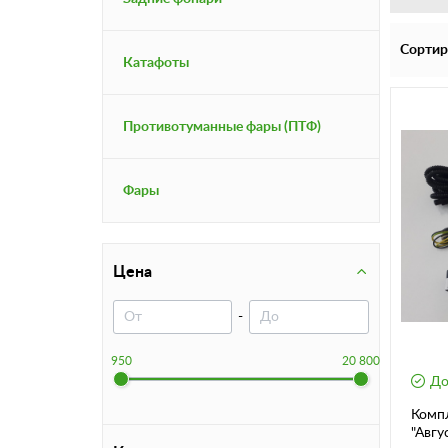
Сортир
Катафоты
Противотуманные фары (ПТФ)
Фары
Цена
-
950
20 800
До
Комп
"Авгу