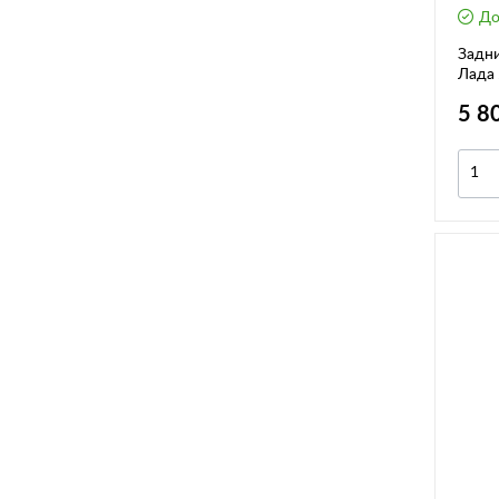
До
Задн
Лада 
EDIT
5 8