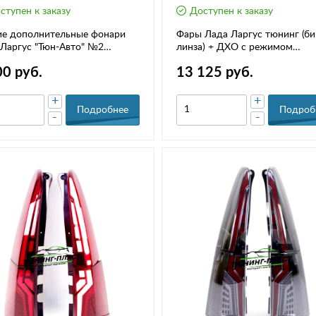
ступен к заказу
Доступен к заказу
ие дополнительные фонари
Фары Лада Ларгус тюнинг (би
Ларгус "Тюн-Авто" №2
линза) + ДХО с режимом
ION
бегающего поворота
00 руб.
13 125 руб.
+
+
Подробнее
Подроб
-
-