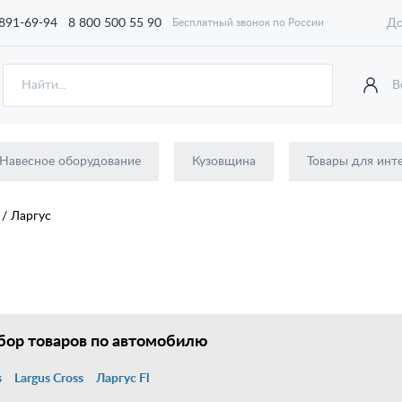
 891-69-94
8 800 500 55 90
До
Бесплатный звонок по России
В
Навесное оборудование
Кузовщина
Товары для инт
а
/
Ларгус
ор товаров по автомобилю
s
Largus Cross
Ларгус Fl