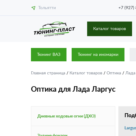
Тольятти
+7 (927)
Каталог товаров
Тюнинг ВАЗ
Тюнинг на иномарки
Главная страница
/
Каталог товаров
/
Оптика
/
Лад
Оптика для Лада Ларгус
Подб
Дневные ходовые огни (ДХО)
Largu
Задние фонари