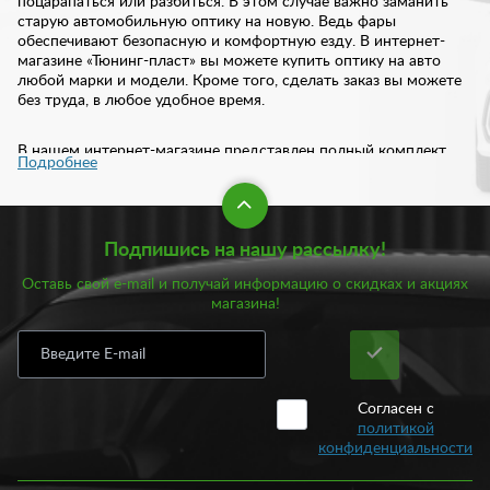
поцарапаться или разбиться. В этом случае важно заманить
старую автомобильную оптику на новую. Ведь фары
обеспечивают безопасную и комфортную езду. В интернет-
магазине «Тюнинг-пласт» вы можете купить оптику на авто
любой марки и модели. Кроме того, сделать заказ вы можете
без труда, в любое удобное время.
В нашем интернет-магазине представлен полный комплект
Подробнее
автомобильной оптики:
Фары;
Противотуманные фары;
Подпишись на нашу рассылку!
Дневные ходовые огни;
Задние огни;
Оставь свой e-mail и получай информацию о скидках и акциях
Катафоты.
магазина!
Вся оптика отличается высоким качеством и надежностью.
При выборе оптики следует учитывать материал, который
лежит в основе. Так, оптика с рассеивающим стеклом и
отражателем за счет потока света обеспечивает фокусировку
Согласен с
на дорогу. Наряду с этим, существуют фары без
политикой
рассеивающего стекла, в которых распределение светового
конфиденциальности
потока обеспечивается лампой и отражателем. Также
существуют линзованные лампы, где свет собирается в поток