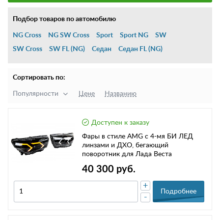
Подбор товаров по автомобилю
NG Cross
NG SW Cross
Sport
Sport NG
SW
SW Cross
SW FL (NG)
Седан
Седан FL (NG)
Сортировать по:
Популярности
Цене
Названию
Доступен к заказу
Фары в стиле AMG с 4-мя БИ ЛЕД
линзами и ДХО, бегающий
поворотник для Лада Веста
40 300 руб.
+
Подробнее
-