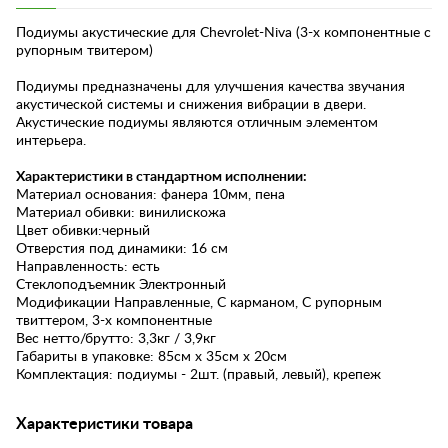
Подиумы акустические для Chevrolet-Niva (3-х компонентные с
рупорным твитером)
Подиумы предназначены для улучшения качества звучания
акустической системы и снижения вибрации в двери.
Акустические подиумы являются отличным элементом
интерьера.
Характеристики в стандартном исполнении:
Материал основания: фанера 10мм, пена
Материал обивки: винилискожа
Цвет обивки:черный
Отверстия под динамики: 16 см
Направленность: есть
Стеклоподъемник Электронный
Модификации Направленные, С карманом, С рупорным
твиттером, 3-х компонентные
Вес нетто/брутто: 3,3кг / 3,9кг
Габариты в упаковке: 85см х 35см х 20см
Комплектация: подиумы - 2шт. (правый, левый), крепеж
Характеристики товара