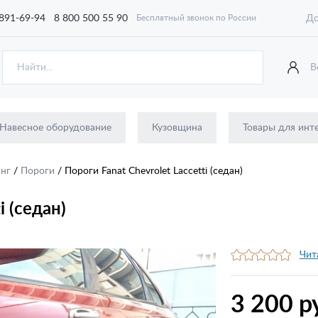
 891-69-94
8 800 500 55 90
До
Бесплатный звонок по России
В
Навесное оборудование
Кузовщина
Товары для инт
инг
/
Пороги
/
Пороги Fanat Chevrolet Laccetti (седан)
i (седан)
Чит
3 200 р