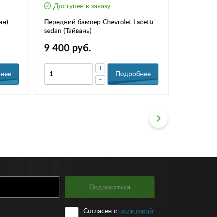
Доступен к заказу
Доступе
ан)
Передний бампер Chevrolet Lacetti
Ручки отоп
sedan (Тайвань)
Lacetti/D
9 400 руб.
9 650 р
+
нее
Подробнее
-
Подписаться
Согласен с
политикой