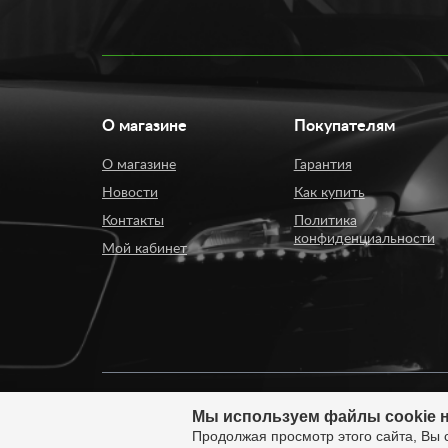
О магазине
Покупателям
О магазине
Гарантия
Новости
Как купить
Контакты
Политика
конфиденциальности
Мой кабинет
Мы используем файлы cookie н
© 2008 - 2026. ИП Киселев Сергей Вячеславович. И
Продолжая просмотр этого сайта, Вы 
России.