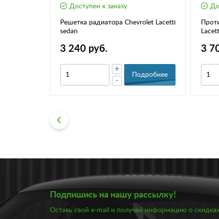
Доступен к заказу
До
Lacetti
Решетка радиатора Chevrolet Lacetti
Проти
sedan
Lacet
3 240 руб.
3 7
+
дробнее
Подробнее
-
Подпишись на нашу рассылку!
Оставь свой e-mail и получай информацию о скидках