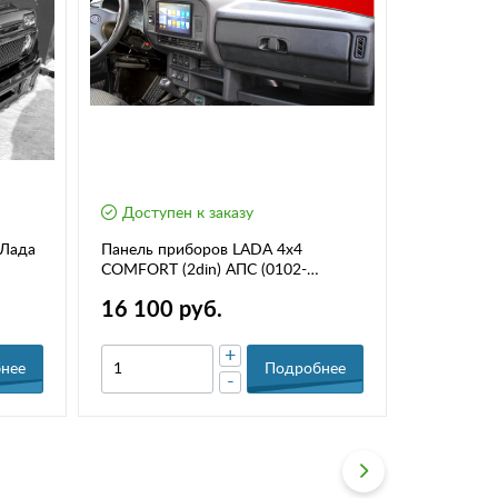
Доступен к заказу
Доступе
 Лада
Панель приборов LADA 4x4
Комбинаци
COMFORT (2din) АПС (0102-
Калина, Пр
Щ21213)
16 100 руб.
14 500
+
нее
Подробнее
-