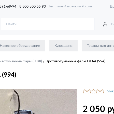
 891-69-94
8 800 500 55 90
До
Бесплатный звонок по России
В
Навесное оборудование
Кузовщина
Товары для инт
ивотуманные фары (ПТФ)
/
Противотуманные фары DLAA (994)
(994)
Чит
2 050 р