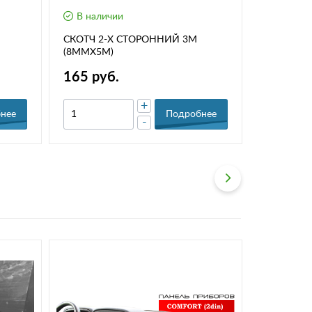
В наличии
В нали
СКОТЧ 2-Х СТОРОННИЙ 3М
СКОТЧ 2
(8ММХ5М)
(6ММХ5М
165 руб.
130 ру
+
нее
Подробнее
-