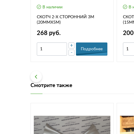
В наличии
В 
(на скотче)
СКОТЧ 2-Х СТОРОННИЙ 3М
СКОТ
(20ММХ5М)
(15М
268 руб.
200
+
дробнее
Подробнее
-
Смотрите также