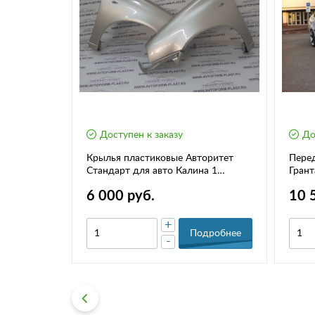
Доступен к заказу
До
SAR ROMB
Крылья пластиковые Авторитет
Перед
esta / SW
Стандарт для авто Калина 1
Грант
моделей ВАЗ-1118 /1119 / 1117
6 000 руб.
10 
+
дробнее
Подробнее
-