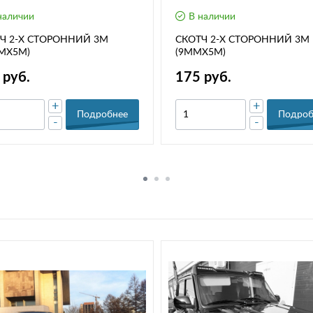
наличии
В наличии
Ч 2-Х СТОРОННИЙ 3М
СКОТЧ 2-Х СТОРОННИЙ 3М
МХ5М)
(9ММХ5М)
 руб.
175 руб.
+
+
Подробнее
Подроб
-
-