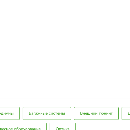
подиумы
Багажные системы
Внешний тюнинг
Д
весное оборудование
Оптика