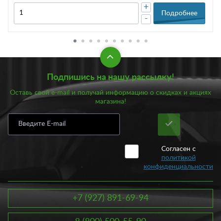
+
Подробнее
-
Подпишись на нашу рассылку!
Оставь свой e-mail и получай информацию о скидках и акциях
магазина!
Согласен с
политикой
конфиденциальности
+7 (927) 891-69-94