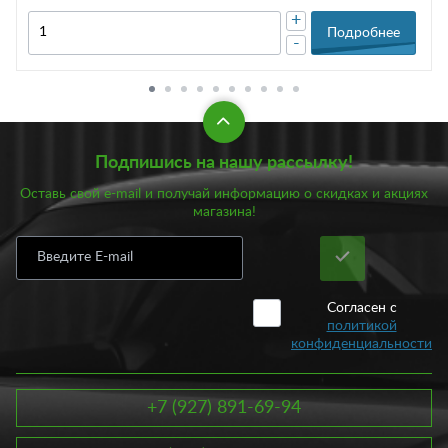
+
Подробнее
-
Подпишись на нашу рассылку!
Оставь свой e-mail и получай информацию о скидках и акциях
магазина!
Согласен с
политикой
конфиденциальности
+7 (927) 891-69-94