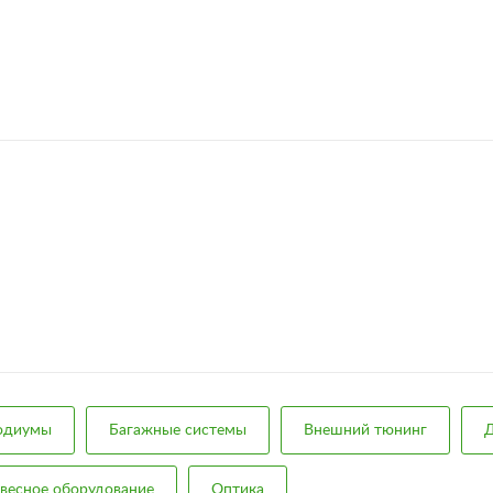
подиумы
Багажные системы
Внешний тюнинг
Д
весное оборудование
Оптика