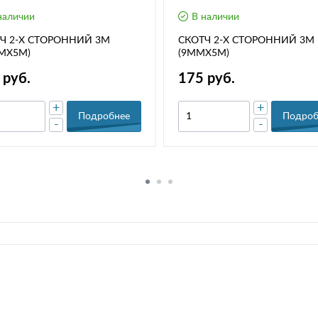
наличии
В наличии
Ч 2-Х СТОРОННИЙ 3М
СКОТЧ 2-Х СТОРОННИЙ 3М
МХ5М)
(9ММХ5М)
 руб.
175 руб.
+
+
Подробнее
Подроб
-
-