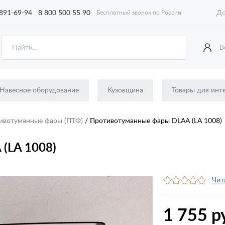
 891-69-94
8 800 500 55 90
До
Бесплатный звонок по России
В
Навесное оборудование
Кузовщина
Товары для инт
ивотуманные фары (ПТФ)
/
Противотуманные фары DLAA (LA 1008)
(LA 1008)
Чит
1 755 р