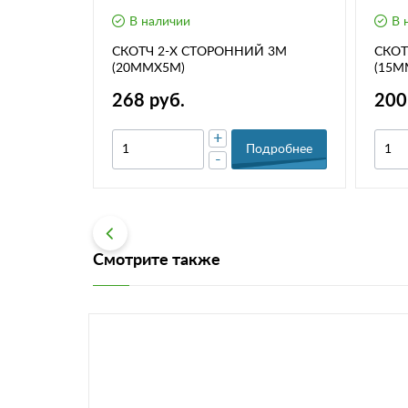
В наличии
В 
(на скотче)
СКОТЧ 2-Х СТОРОННИЙ 3М
СКОТ
(20ММХ5М)
(15М
268 руб.
200
+
дробнее
Подробнее
-
Смотрите также