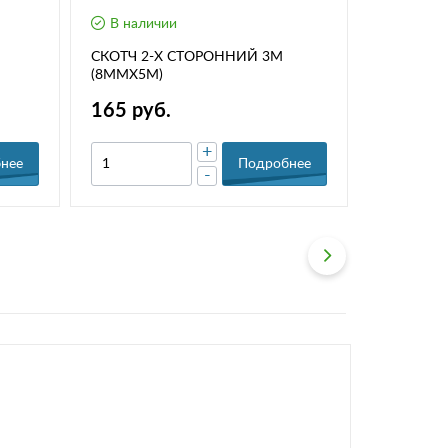
В наличии
В нали
СКОТЧ 2-Х СТОРОННИЙ 3М
СКОТЧ 2
(8ММХ5М)
(6ММХ5М
165 руб.
130 ру
+
нее
Подробнее
-