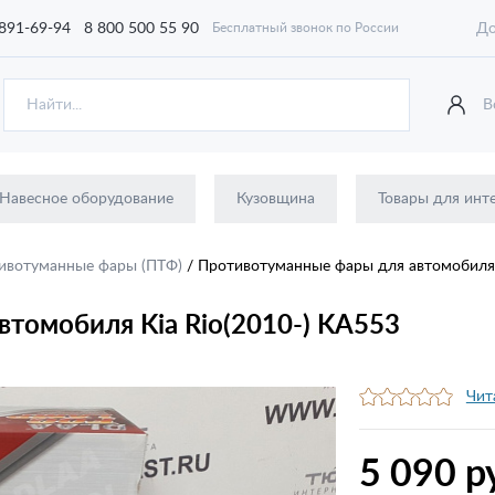
 891-69-94
8 800 500 55 90
До
Бесплатный звонок по России
В
Навесное оборудование
Кузовщина
Товары для инт
ивотуманные фары (ПТФ)
/
Противотуманные фары для автомобиля K
томобиля Kia Rio(2010-) KA553
Чит
5 090 р