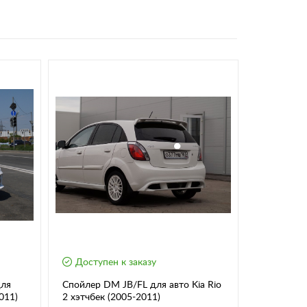
Доступен к заказу
Времен
для
Спойлер DM JB/FL для авто Kia Rio
Защита ар
011)
2 хэтчбек (2005-2011)
Rio III (2