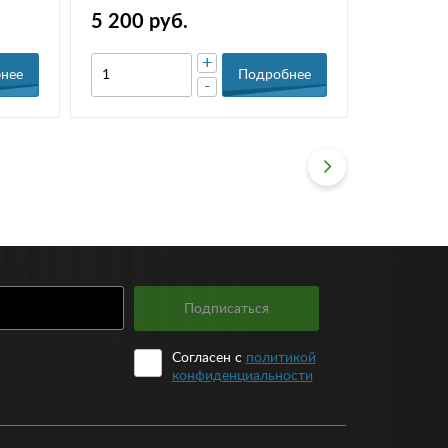
5 200 руб.
3 600 р
+
нее
Подробнее
-
Подписаться
Согласен с
политикой
конфиденциальности