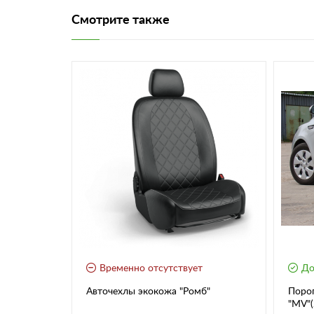
Смотрите также
Временно отсутствует
До
R NEW для
Авточехлы экокожа "Ромб"
Порог
20- н.в)
"MV"(