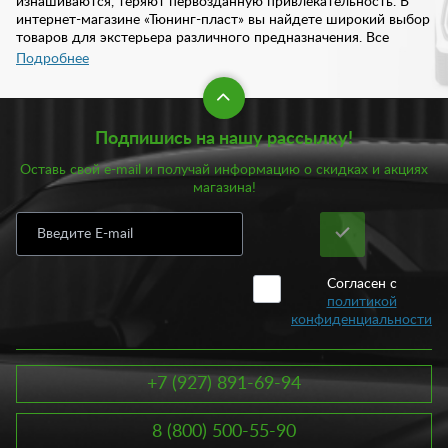
изнашиваются, теряют первозданную привлекательность. В
интернет-магазине «Тюнинг-пласт» вы найдете широкий выбор
товаров для экстерьера различного предназначения. Все
изделия отличаются высоким качеством и надежностью.
Подробнее
В нашем интернет-магазине предложен богатый ассортименте
товаров для экстерьера:
Подпишись на нашу рассылку!
Брызговики;
Оставь свой e-mail и получай информацию о скидках и акциях
Воздухозаборники;
магазина!
Дефлекторы;
Евроручки;
Жабо;
Подкрылки;
Сетки;
Согласен с
Шильдики.
политикой
конфиденциальности
Кроме того, у нас всегда есть в наличии шноркели, форточки,
звуковой сигнал, накладки на глушитель, а также такие
дополнительные аксессуары как: плавник на крышу, ведерко
на фаркоп, тонировка и многое другое. Все эти детали
+7 (927) 891-69-94
создают индивидуальный стиль автомобиля. В ассортименте
предложены товары как для отечественных, так и зарубежных
8 (800) 500-55-90
авто. Мы отдаем предпочтение исключительно проверенным