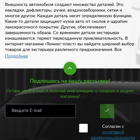
Внешность автомобиля создают множество деталей. Это
накладки, дефлекторы, ручки, воздухозаборники, сетки и
многое другое. Каждая деталь несет определенную функцию.
Какие-то детали защищают кузов авто от сколов и царапин
лакокрасочного покрытие. Другие, обеспечивают
завершенность образа. Со временем детали экстерьера
изнашиваются, теряют первозданную привлекательность. В
интернет-магазине «Тюнинг-пласт» вы найдете широкий выбор
товаров для экстерьера различного предназначения. Все
изделия отличаются высоким качеством и надежностью.
Подробнее
В нашем интернет-магазине предложен богатый ассортименте
товаров для экстерьера:
Подпишись на нашу рассылку!
Брызговики;
Оставь свой e-mail и получай информацию о скидках и акциях
Воздухозаборники;
магазина!
Дефлекторы;
Евроручки;
Жабо;
Подкрылки;
Сетки;
Согласен с
Шильдики.
политикой
конфиденциальности
Кроме того, у нас всегда есть в наличии шноркели, форточки,