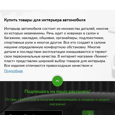
Купить товары для интерьера автомобиля
Интерьер автомобиля состоит из множества деталей, многие
из которых незаменимы. Речь идет о ковриках в салон и
багажник, накладки, обшивки, органайзеры, подлокотники,
спортивные рули и многое другое. Все это создает в салоне
машине определенную комфортную обстановку. Многие
детали в последствии эксплуатации изнашиваются и теряют
свои первоначальные качества. В интернет-магазине «Тюнинг-
пласт» представлен широкий выбор товаров для интерьера.
Все изделия отличаются превосходным качеством и
надежностью. Купить товары для интерьера авто вы можете у
Подробнее
нас в любое удобное время дистанционно.
В каталоге нашего интернет-магазина предложен богаты
Подпишись на нашу рассылку!
выбор товаров для интерьера вашей машины:
Оставь свой e-mail и получай информацию о скидках и акциях
Ароматизаторы;
магазина!
Багажная сетка;
Коврики в салон и багажник;