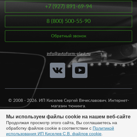
уплотнители стекол и многое другое. Все изделия составляют
+7 (927) 891-69-94
значительную часть интерьера машины. Многие из них со
временем выходят из строя и теряют прежнюю
8 (800) 500-55-90
привлекательность. Замена отдельных деталей влечет за
собой серьезные технические последствия.
Обратный звонок
Купить товары для интерьера машины вы можете по вполне
доступным ценам. Стоимость ароматизаторов варьируется от
50 рублей, ковриков в багажник – от 450 рублей, ковриков на
info@avtoform-plast.ru
панель – от 150 рублей, накладок на ковролин – от 590
рублей, органайзеров – от 390 рублей, обшивок – от 550
рублей. Все это вы можете заказать у нас онлайн, не выходя из
дома или офиса. Достаточно положить товар в корзину и
оформить заказ. Если вы сомневаетесь в выборе товаров для
интерьера автомобиля, наши специалисты готовы вам
подобрать оптимальный вариант.
© 2008 - 2026. ИП Киселев Сергей Вячеславович. Интернет-
магазин тюнинга.
Продажа во все регионы России.
Мы используем файлы cookie на нашем веб-сайте
Продолжая просмотр этого сайта, Вы соглашаетесь на
обработку файлов cookie в соответствии с
Политикой
использования ИП Киселев С.В. файлов cookie
.