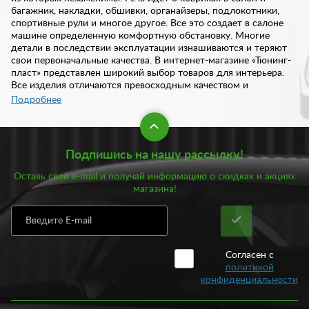
багажник, накладки, обшивки, органайзеры, подлокотники,
спортивные рули и многое другое. Все это создает в салоне
машине определенную комфортную обстановку. Многие
детали в последствии эксплуатации изнашиваются и теряют
свои первоначальные качества. В интернет-магазине «Тюнинг-
пласт» представлен широкий выбор товаров для интерьера.
Все изделия отличаются превосходным качеством и
надежностью. Купить товары для интерьера авто вы можете у
Подробнее
нас в любое удобное время дистанционно.
В каталоге нашего интернет-магазина предложен богаты
Подпишись на нашу рассылку!
выбор товаров для интерьера вашей машины:
Оставь свой e-mail и получай информацию о скидках и акциях
Ароматизаторы;
магазина!
Багажная сетка;
Коврики в салон и багажник;
Коврики на панель;
Кольца на дефлектор;
Консоль;
Согласен с
Накладки.
политикой
конфиденциальности
Помимо этого, в нашем ассортименте представлен большой
выбор автомобильных чехлов, обивок дверей, багажника и
потолка, а также органайзеров, подлокотников, ручек КПП,