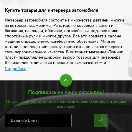
Купить товары для интерьера автомобиля
Интерьер автомобиля состоит из множества деталей, многие
из которых незаменимы. Речь идет о ковриках в салон и
багажник, накладки, обшивки, органайзеры, подлокотники,
спортивные рули и многое другое. Все это создает в салоне
машине определенную комфортную обстановку. Многие
детали в последствии эксплуатации изнашиваются и теряют
свои первоначальные качества. В интернет-магазине «Тюнинг-
пласт» представлен широкий выбор товаров для интерьера.
Все изделия отличаются превосходным качеством и
надежностью. Купить товары для интерьера авто вы можете у
Подробнее
нас в любое удобное время дистанционно.
В каталоге нашего интернет-магазина предложен богаты
Подпишись на нашу рассылку!
выбор товаров для интерьера вашей машины:
Оставь свой e-mail и получай информацию о скидках и акциях
Ароматизаторы;
магазина!
Багажная сетка;
Коврики в салон и багажник;
Коврики на панель;
Кольца на дефлектор;