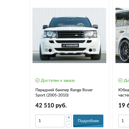
Доступен к заказу
До
астей
Передний бампер Range Rover
Юбка 
2010)
Sport (2005-2010)
часте
2010)
42 510 руб.
19 
+
дробнее
Подробнее
-