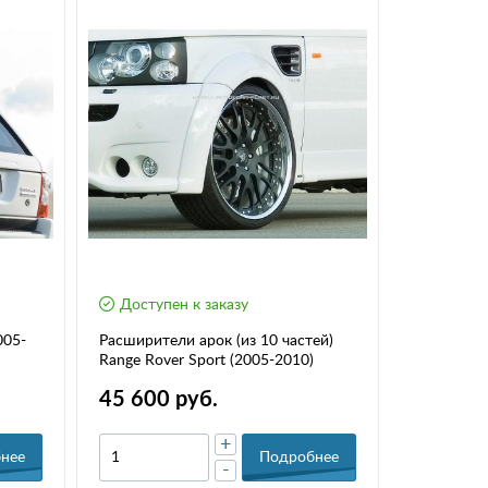
Доступен к заказу
Доступе
005-
Расширители арок (из 10 частей)
Комплект 
Range Rover Sport (2005-2010)
Range Rove
45 600 руб.
25 000
+
нее
Подробнее
-