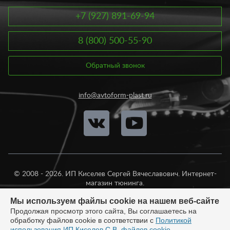
качественные материалы: пластик АБС, нержавеющая сталь,
оргстекло, стекловолокно, стеклопластик, смола, полиуретан и
+7 (927) 891-69-94
т.д. Подобрать внешний тюнинг на автомобиль вы можете у
нас в зависимости от марки и модели авто. Вместе с тем, у нас
8 (800) 500-55-90
всегда есть готовые комплекты тюнинга, включающие
передний и задний бампер, а также пороги.
Обратный звонок
Внешний тюнинг – это комплексное изменение экстерьера
автомобиля. Вы можете поменять одну какую-то деталь или
же полностью изменить внешность. В нашем интернет-
info@avtoform-plast.ru
магазине возможен любой вариант. При этом, купить внешний
тюнинг вы можете у нас по доступной цене. Так, стоимость
тюнинга заднего бампера варьируется от 600 рублей,
переднего бампера – от 500 рублей, воздуховодов – от 1000
рублей, крыльев – от 1950 рублей, порогов – от 850 рублей,
ресничек – от 200 рублей, спойлеров – от 600 рублей. Если вы
сомневаетесь вы выборе внешнего тюнинга на машину, наши
специалисты помогут вам подобрать оптимальный вариант.
© 2008 - 2026. ИП Киселев Сергей Вячеславович. Интернет-
магазин тюнинга.
Продажа во все регионы России.
Мы используем файлы cookie на нашем веб-сайте
Продолжая просмотр этого сайта, Вы соглашаетесь на
обработку файлов cookie в соответствии с
Политикой
использования ИП Киселев С.В. файлов cookie
.