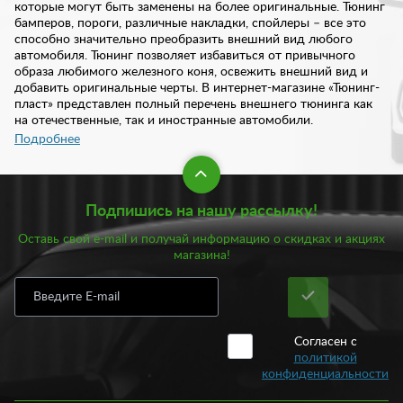
которые могут быть заменены на более оригинальные. Тюнинг
бамперов, пороги, различные накладки, спойлеры – все это
способно значительно преобразить внешний вид любого
автомобиля. Тюнинг позволяет избавиться от привычного
образа любимого железного коня, освежить внешний вид и
добавить оригинальные черты. В интернет-магазине «Тюнинг-
пласт» представлен полный перечень внешнего тюнинга как
на отечественные, так и иностранные автомобили.
Подробнее
Ассортимент нашего каталога включает такие элементы
внешнего тюнинга как:
Подпишись на нашу рассылку!
Бамперы передние и задние;
Арки и расширители арок;
Оставь свой e-mail и получай информацию о скидках и акциях
Воздуховоды и диффузоры;
магазина!
Капоты и крылья;
Козырьки;
Накладки и молдинги;
Реснички.
Согласен с
Кроме того, в нашем каталоге всегда есть в наличии спойлеры,
политикой
решетки радиатора, юбки заднего и переднего бампера и
конфиденциальности
многое другое. Все изделия отличаются высоким качеством и
износостойкостью. Для изготовления обвесов мы используем