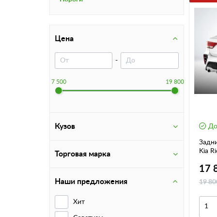
Цена
-
7 500
19 800
Кузов
До
Задн
Kia R
Торговая марка
под 
17 
Наши предложения
19 80
Хит