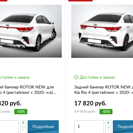
ступен к заказу
Доступен к заказу
ий бампер ROTOR NEW для
Задний бампер ROTOR NEW 
io 4 (рестайлинг с 2020- н.в)
Kia Rio 4 (рестайлинг с 2020- н
раздвоенный глушитель
820 руб.
17 820 руб.
0 руб.
19 800 руб.
-10%
-10%
+
+
Подробнее
Подроб
-
-