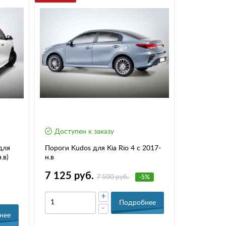
Доступен к заказу
для
Пороги Kudos для Kia Rio 4 с 2017-
.в)
н.в
7 125 руб.
7 500 руб.
-5%
+
Подробнее
-
нее