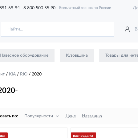
 891-69-94
8 800 500 55 90
До
Бесплатный звонок по России
В
Навесное оборудование
Кузовщина
Товары для инт
инг
/
KIA
/
RIO
/
2020-
2020-
овать по:
Популярности
Цене
Названию