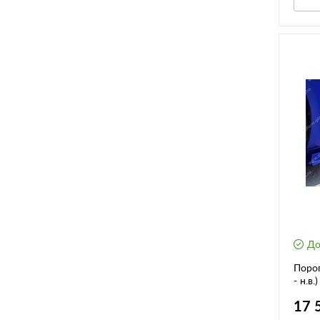
До
Пороги-спл
- н.в.)
17 