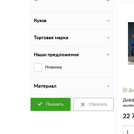
Кузов
Торговая марка
Наши предложения
Новинка
Материал
До
Диффу
Показать
Сбросить
килями
22 