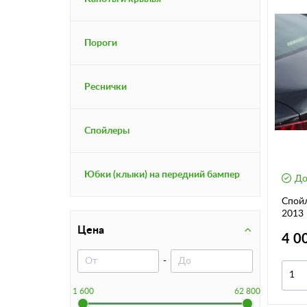
Пороги
Реснички
Спойлеры
Юбки (клыки) на передний бампер
До
Спойл
2013 г
Цена
4 0
-
1 600
62 800