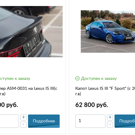
ступен к заказу
Доступен к заказу
ер ASM-0031 на Lexus IS III(с
Капот Lexus IS III "F Sport" (с 
.в)
г.в)
00 руб.
62 800 руб.
+
+
Подробнее
Подроб
-
-