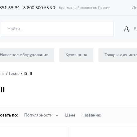
 891-69-94
8 800 500 55 90
До
Бесплатный звонок по России
В
Навесное оборудование
Кузовщина
Товары для инт
инг
/
Lexus
/
IS III
II
овать по:
Популярности
Цене
Названию