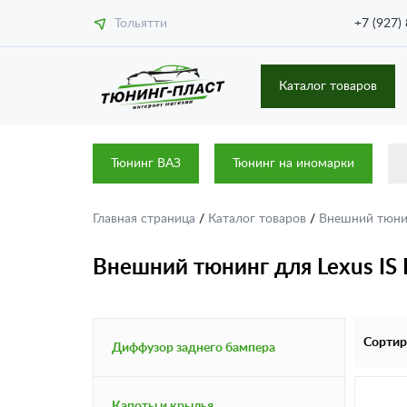
Тольятти
+7 (927)
Каталог товаров
Тюнинг ВАЗ
Тюнинг на иномарки
Главная страница
/
Каталог товаров
/
Внешний тюн
Внешний тюнинг для Lexus IS I
Сортир
Диффузор заднего бампера
Капоты и крылья