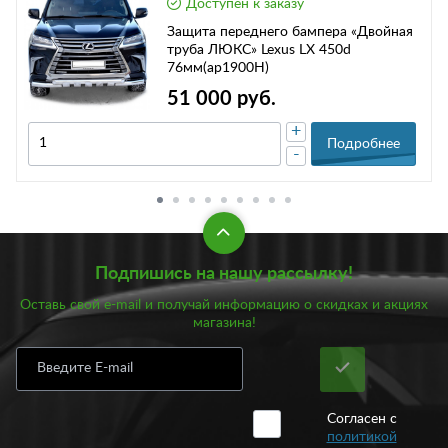
Доступен к заказу
Защита переднего бампера «Двойная
труба ЛЮКС» Lexus LX 450d
76мм(ар1900Н)
51 000 руб.
+
Подробнее
-
Подпишись на нашу рассылку!
Оставь свой e-mail и получай информацию о скидках и акциях
магазина!
Согласен с
политикой