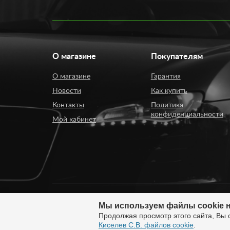
О магазине
Покупателям
О магазине
Гарантия
Новости
Как купить
Контакты
Политика
конфиденциальности
Мой кабинет
Мы используем файлы cookie н
© 2008 - 2026. ИП Киселев Сергей Вячеславович. И
Продолжая просмотр этого сайта, Вы 
России.
Киселев С.В. файлов cookie
.