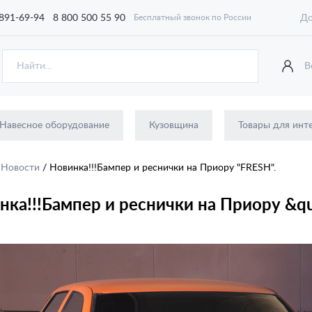
 891-69-94
8 800 500 55 90
До
Бесплатный звонок по России
В
Навесное оборудование
Кузовщина
Товары для инт
/
Новости
/
Новинка!!!Бампер и реснички на Приору "FRESH".
нка!!!Бампер и реснички на Приору &q