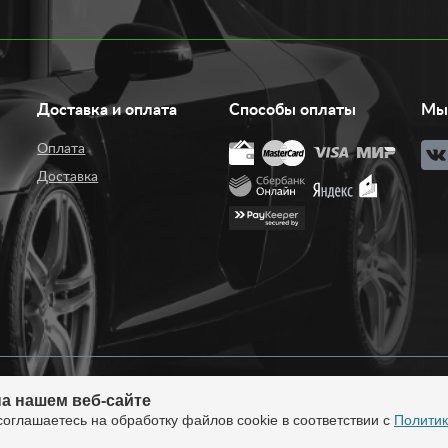
Доставка и оплата
Способы оплаты
Мы 
Оплата
Доставка
а нашем веб-сайте
нтернет-магазин тюнинга.
Продажа во все регионы
соглашаетесь на обработку файлов cookie в соответствии с
Политик