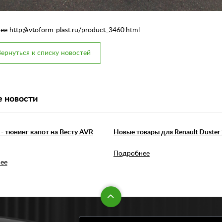
е http://avtoform-plast.ru/product_3460.html
ернуться к списку новостей
 новости
- тюнинг капот на Весту AVR
Новые товары для Renault Duster 
Подробнее
ее