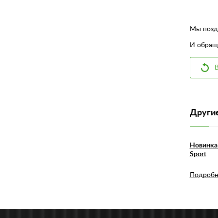
Мы позд
И обраща
В
Другие
Новинка 
Sport
Подробн