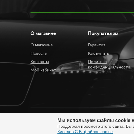
О магазине
Покупателям
О магазине
Гарантия
Новости
Как купить
Контакты
Политика
конфиденциальности
Мой кабинет
Мы используем файлы cookie н
© 2008 - 2026. ИП Киселев Сергей Вячеславович. И
Продолжая просмотр этого сайта, Вы 
России.
Киселев С.В. файлов cookie
.