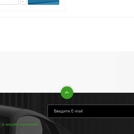
-
 и акциях магазина!