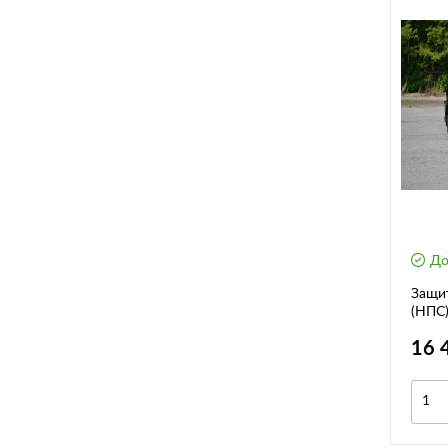
До
Защит
(НПС)
1303
16 