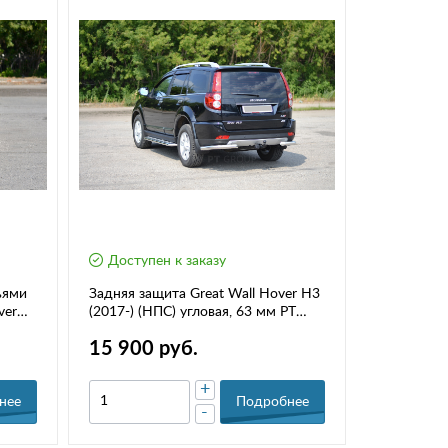
Доступен к заказу
ьями
Задняя защита Great Wall Hover H3
ver
(2017-) (НПС) угловая, 63 мм РТ
13030303
15 900 руб.
+
нее
Подробнее
-