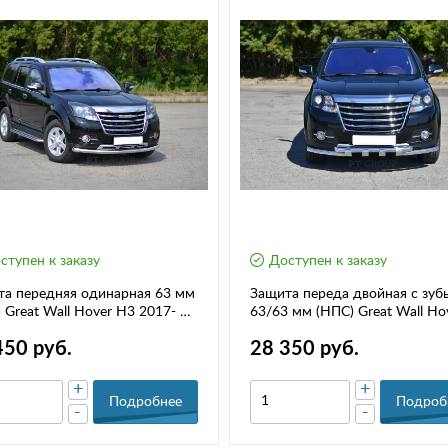
ступен к заказу
Доступен к заказу
а передняя одинарная 63 мм
Защита переда двойная с зуб
 Great Wall Hover H3 2017- РТ
63/63 мм (НПС) Great Wall Ho
0103
H3 2017- (13030105)
450 руб.
28 350 руб.
+
+
Подробнее
Подроб
-
-