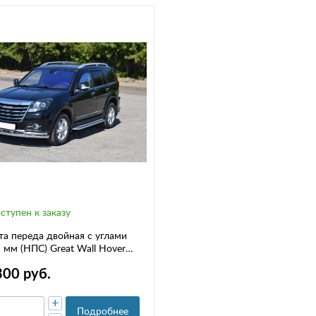
ступен к заказу
а переда двойная с углами
 мм (НПС) Great Wall Hover
17- (13030102)
300 руб.
+
Подробнее