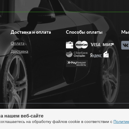
Доставка и оплата
Способы оплаты
Мы 
Оплата
Доставка
а нашем веб-сайте
нтернет-магазин тюнинга.
Продажа во все регионы
соглашаетесь на обработку файлов cookie в соответствии с
Политик