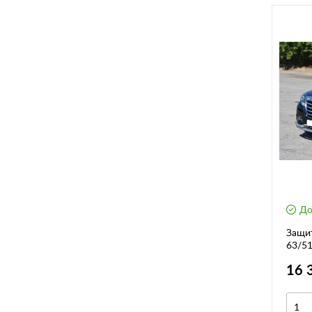
До
Защит
63/51
H3 20
16 