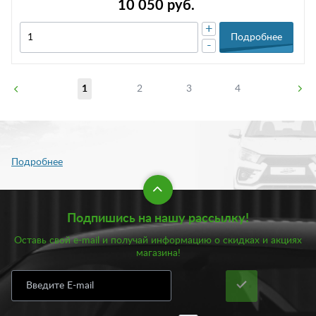
10 050 руб.
+
Подробнее
-
1
2
3
4
Подпишись на нашу рассылку!
Оставь свой e-mail и получай информацию о скидках и акциях
магазина!