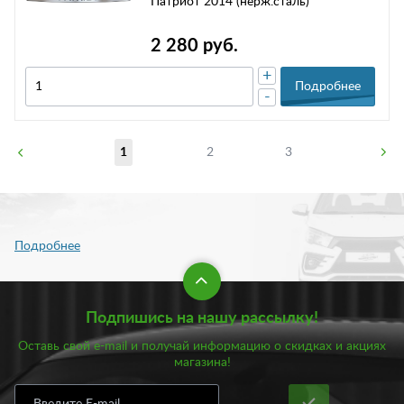
Патриот 2014 (нерж.сталь)
2 280 руб.
+
Подробнее
-
1
2
3
Подпишись на нашу рассылку!
Оставь свой e-mail и получай информацию о скидках и акциях
магазина!