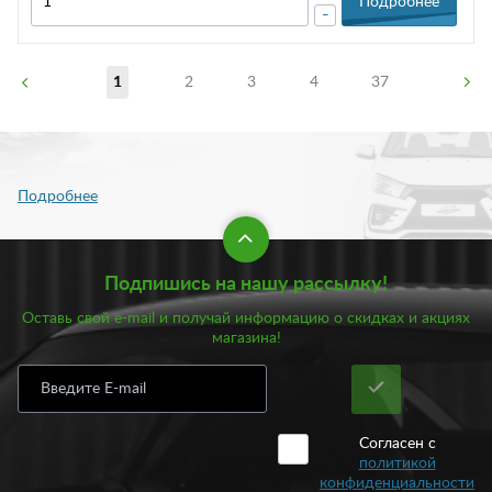
Подробнее
-
1
2
3
4
37
Подпишись на нашу рассылку!
Оставь свой e-mail и получай информацию о скидках и акциях
магазина!
Согласен с
политикой
конфиденциальности