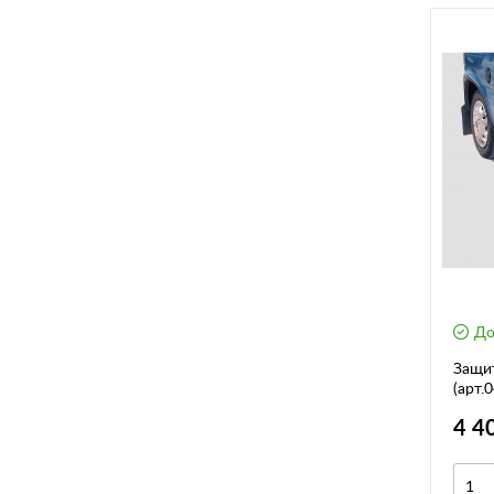
До
Защи
(арт.
4 4