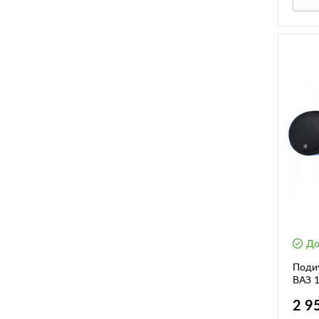
До
Поди
ВАЗ 1
карм
2 9