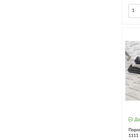
До
Поро
1111