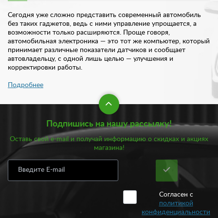
Сегодня уже сложно представить современный автомобиль
без таких гаджетов, ведь с ними управление упрощается, а
возможности только расширяются. Проще говоря,
автомобильная электроника — это тот же компьютер, который
принимает различные показатели датчиков и сообщает
автовладельцу, с одной лишь целью — улучшения и
корректировки работы.
Подробнее
Видеорегистраторы, антирадары, компьютеры,
парковка и другие устройства
Подпишись на нашу рассылку!
Автоэлектроника — это уже неотъемлемая часть любого
автомобиля. Так, видеорегистраторы необходимы для
Оставь свой e-mail и получай информацию о скидках и акциях
фиксации информации, происходящей на дороге и передачи
магазина!
ее водителю. Очень необходимое устройство при
возникновении ДТП и спорных ситуаций на дороге. Никто не
застрахован от аварий, даже, если вы опытный водитель.
Поэтому очень важно позаботиться о такой составляющей как
видеорегистратор.
Согласен с
политикой
Другое важное устройство — радар-детектор или антирадар.
конфиденциальности