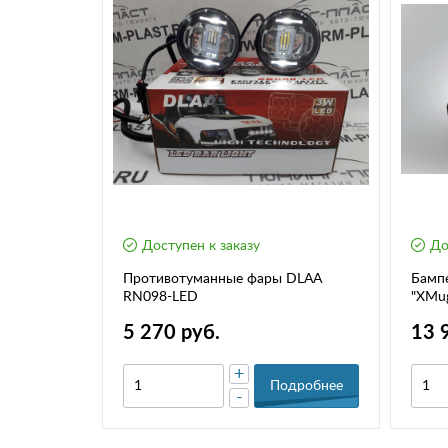
Доступен к заказу
До
ay "Тюн-
Противотуманные фары DLAA
Бампе
RN098-LED
"XMu
5 270 руб.
13 
+
дробнее
Подробнее
-