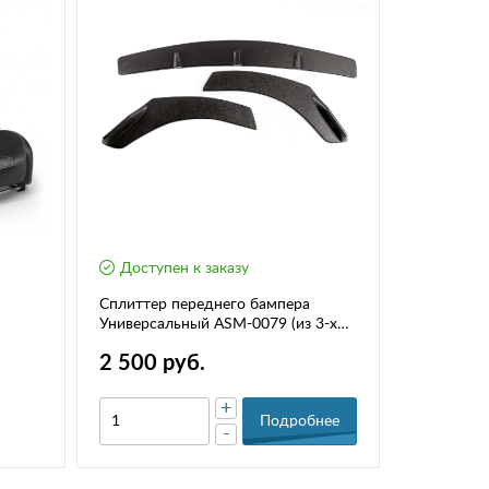
Доступен к заказу
Времен
Сплиттер переднего бампера
Анатомиче
Универсальный ASM-0079 (из 3-х
Vesta Excl
частей)
алькантары
2 500 руб.
36 250
Largus FL
+
Подробнее
-