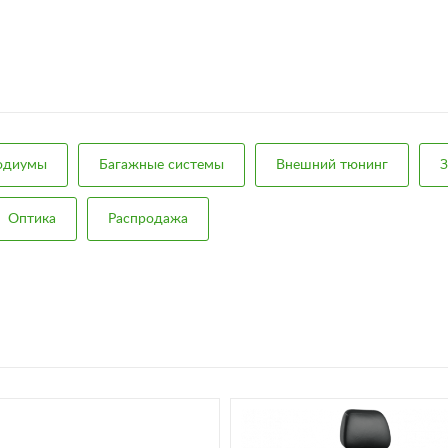
подиумы
Багажные системы
Внешний тюнинг
З
Оптика
Распродажа