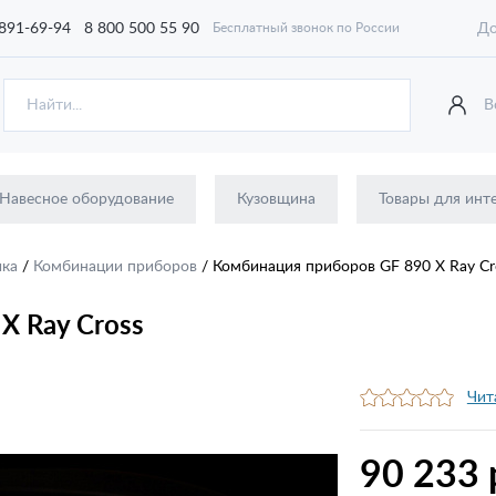
 891-69-94
8 800 500 55 90
До
Бесплатный звонок по России
В
Навесное оборудование
Кузовщина
Товары для инт
ика
/
Комбинации приборов
/
Комбинация приборов GF 890 X Ray Cr
X Ray Cross
Чит
90 233 