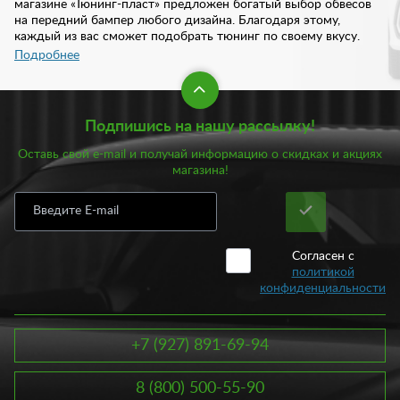
магазине «Тюнинг-пласт» предложен богатый выбор обвесов
на передний бампер любого дизайна. Благодаря этому,
каждый из вас сможет подобрать тюнинг по своему вкусу.
При этом, купить тюнинг переднего бампера вы можете у нас
Подробнее
по доступной цене.
В нашем ассортименте предложено около 300 вариантов
Подпишись на нашу рассылку!
тюнинга переднего бампера. Изделия предложены как для
отечественных автомобилей, так и для иномарок. Достаточно
Оставь свой e-mail и получай информацию о скидках и акциях
выбрать интересующую модель и выбрать из списка
магазина!
понравившийся товар. Все обвесы отличаются превосходным
дизайном, продуманным до мелочей. У нас вы найдете, как
классические обвесы, так и спортивные. Изделия
подразделяются также по материалу:
Согласен с
Высококачественные композитные материалы;
политикой
Пластик АБС;
конфиденциальности
Полиуретан;
Сталь;
Стеклопластик.
+7 (927) 891-69-94
Подобрать тюнинг переднего бампера вы можете в
зависимости от материала. Каждое изделие отличается
8 (800) 500-55-90
продуманным дизайном, высокий качеством и законченным