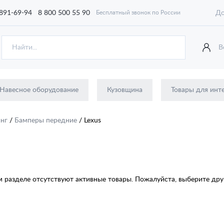
 891-69-94
8 800 500 55 90
До
Бесплатный звонок по России
В
Навесное оборудование
Кузовщина
Товары для инт
инг
/
Бамперы передние
/
Lexus
 разделе отсутствуют активные товары. Пожалуйста, выберите друг