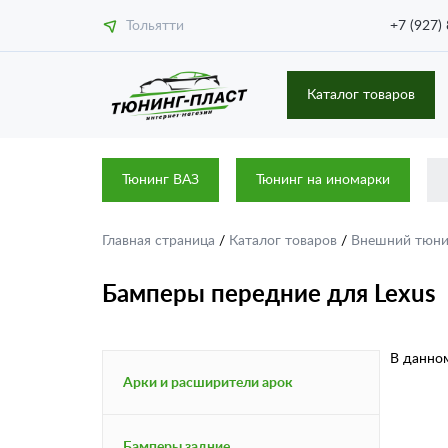
Тольятти
+7 (927)
Каталог товаров
Тюнинг ВАЗ
Тюнинг на иномарки
Главная страница
/
Каталог товаров
/
Внешний тюн
Бамперы передние для Lexus
В данном
Арки и расширители арок
Бамперы задние