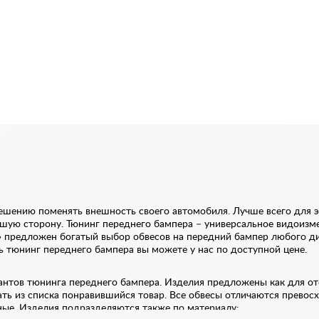
ешению поменять внешность своего автомобиля. Лучше всего для э
шую сторону. Тюнинг переднего бампера – универсальное видоизм
» предложен богатый выбор обвесов на передний бампер любого ди
ть тюнинг переднего бампера вы можете у нас по доступной цене.
нтов тюнинга переднего бампера. Изделия предложены как для оте
ь из списка понравившийся товар. Все обвесы отличаются превос
вные. Изделия подразделяются также по материалу: